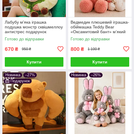
Лабубу м'яка іграшка
Ведмедик плюшевий іграшка-
подушка монстр сквішмеллоу
обіймашка Teddy Bear
антистрес подарунок
«Оксамитовий бант» м’який
подушка сквішмеллоу
Готово до відправки
Готово до відправки
антистрес подарунок дітям та
дорослим
670
800
₴
₴
950 ₴
1 100 ₴
Купити
Купити
Новинка
–27%
Новинка
–26%
Подарунок