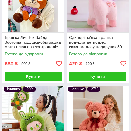
Іграшка Лис Нік Вайлд
Єдиноріг м'яка іграшка
Зоотопія подушка-обіймашка
подушка антистрес
м’яка плюшева зоотрополіс
сквишмеллоу подарунок 30
звірополіс сквішмеллоу
см Рожевий
Готово до відправки
Готово до відправки
подарунок дітям та дорослим
660
420
₴
₴
960 ₴
600 ₴
Купити
Купити
Новинка
–29%
Новинка
–27%