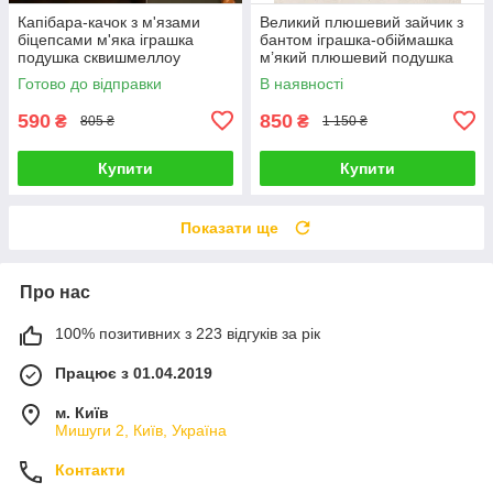
Капібара-качок з м'язами
Великий плюшевий зайчик з
біцепсами м'яка іграшка
бантом іграшка-обіймашка
подушка сквишмеллоу
м’який плюшевий подушка
спортсмен антистрес на
сквішмеллоу антистрес
Готово до відправки
В наявності
подарунок накачений
подарунок дітям та дорослим
capybara
590
850
₴
₴
805 ₴
1 150 ₴
Купити
Купити
Показати ще
Про нас
100% позитивних з 223 відгуків за рік
Працює з 01.04.2019
м. Київ
Мишуги 2, Київ, Україна
Контакти