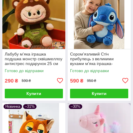
Лабубу м'яка іграшка
Сором'язливий Стіч
подушка монстр сквішмеллоу
прибулець з великими
антистрес подарунок 25 см
вухами м'яка іграшка-
обіймашка плюшева подушка
Готово до відправки
Готово до відправки
антистрес подарунок дітям та
дорослим
290
590
₴
₴
590 ₴
950 ₴
Купити
Купити
Новинка
–31%
–30%