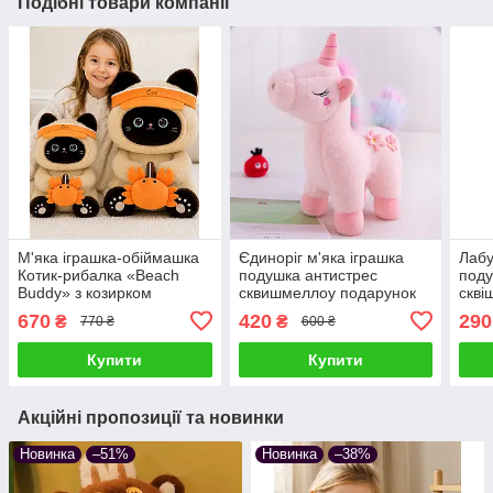
Подібні товари компанії
М'яка іграшка-обіймашка
Єдиноріг м'яка іграшка
Лабу
Котик-рибалка «Beach
подушка антистрес
поду
Buddy» з козирком
сквишмеллоу подарунок
скві
плюшевий подушка
30 см Рожевий
пода
670
420
290
₴
₴
770 ₴
600 ₴
сквішмеллоу антистрес
подарунок дітям та
Купити
Купити
дорослим
Акційні пропозиції та новинки
Новинка
–51%
Новинка
–38%