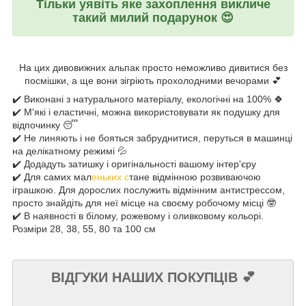
Тільки уявіть яке захоплення викличе
такий милий подарунок
😍
Н
а цих дивовижних альпак просто неможливо дивитися без
посмішки, а ще вони зігріють прохолодними вечорами 💕
✔️ Виконані з натурального матеріалу, екологічні на 100% 🍀
✔️ М'які і еластичні, можна використовувати як подушку для
відпочинку 😴
✔️ Не линяють і не бояться забруднитися, перуться в машинці
на делікатному режимі 💦
✔️ Додадуть затишку і оригінальності вашому інтер'єру
✔️ Для самих мал
еньких с
тане відмінною розвиваючою
іграшкою. Для дорослих послужить відмінним антистрессом,
просто знайдіть для неї місце на своєму робочому місці 🤓
✔️ В наявності в білому, рожевому і оливковому кольорі.
Розміри 28, 38, 55, 80 та 100 см
ВІДГУКИ НАШИХ ПОКУПЦІВ
💕