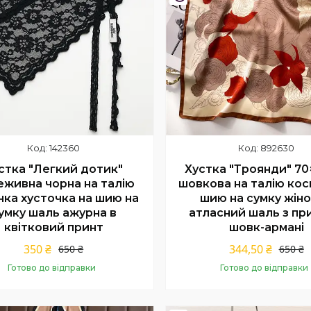
142360
892630
стка "Легкий дотик"
Хустка "Троянди" 70
живна чорна на талію
шовкова на талію кос
нка хусточка на шию на
шию на сумку жін
умку шаль ажурна в
атласний шаль з пр
квітковий принт
шовк-армані
350 ₴
344,50 ₴
650 ₴
650 ₴
Готово до відправки
Готово до відправки