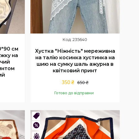
235640
0*90 см
Хустка "Ніжність" мереживна
ужку на
на талію косинка хустинка на
очий
шию на сумку шаль ажурна в
интом
квітковий принт
ий
350 ₴
650 ₴
Готово до відправки
Купити
Новинка
–58%
Залишився 1 день