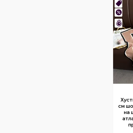
Нови
–43%
Зали
Хуст
см шо
на 
атл
п