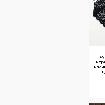
Ху
мере
коси
с