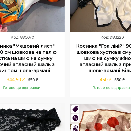
895670
983220
инка "Медовий лист"
Косинка "Гра ліній" 9
0 см шовкова на талію
шовкова хустка в см
стка на шию на сумку
шию на сумку жін
очий атласний шаль з
атласний шаль з пр
ринтом шовк-армані
шовк-армані Біл
344,50 ₴
450 ₴
650 ₴
650 ₴
Готово до відправки
Готово до відправки
Купити
Купити
нка
Новинка
%
–47%
шилось 8 днів
Залишився 1 день