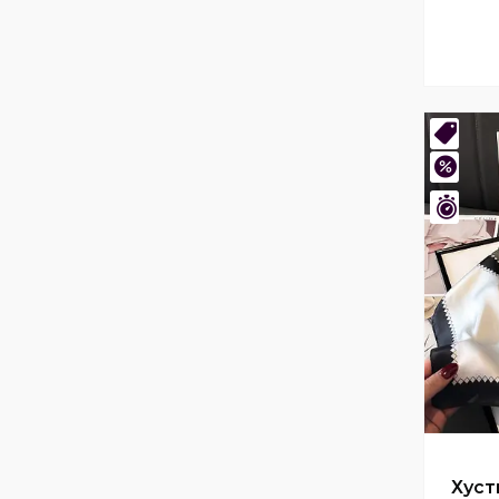
Нови
–45%
Зали
Хуст