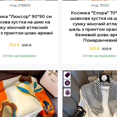
278890
112130
Косинка "Елора" 70
нка "Люксор" 90*90 см
шовкова хустка на 
кова хустка на шию на
сумку жіночий атл
мку жіночий атласний
шаль з принтом ора
 з принтом шовк-армані
бежевий шовк-ар
Помаранчеви
350 ₴
650 ₴
360 ₴
650 ₴
Готово до відправки
Готово до відправки
Купити
Купити
нка
Новинка
–31%
шився 1 день
Залишилось 8 днів