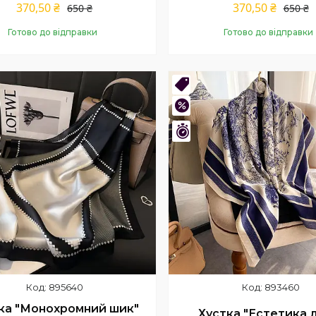
370,50 ₴
370,50 ₴
650 ₴
650 ₴
Готово до відправки
Готово до відправки
Купити
Купити
нка
Новинка
–38%
шилось 8 днів
Залишився 1 день
895640
893460
ка "Монохромний шик"
Хустка "Естетика л