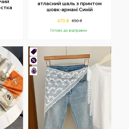
очий
атласний шаль з принтом
рстка
шовк-армані Синій
470 ₴
650 ₴
Готово до відправки
Купити
Новинка
–40%
Залишилось 8 днів