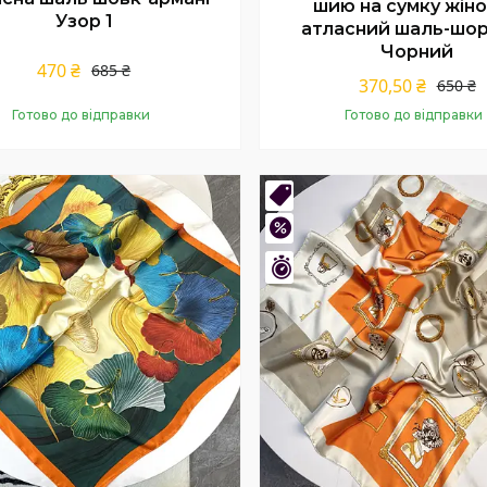
шию на сумку жін
Узор 1
атласний шаль-шо
Чорний
470 ₴
685 ₴
370,50 ₴
650 ₴
Готово до відправки
Готово до відправки
Купити
Купити
нка
Новинка
%
–45%
шилось 8 днів
Залишилось 8 днів