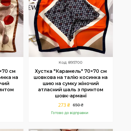
895700
×70 см
Хустка "Карамель" 70×70 см
инка на
шовкова на талію косинка на
очий
шию на сумку жіночий
интом
атласний шаль з принтом
шовк-армані
273 ₴
650 ₴
Готово до відправки