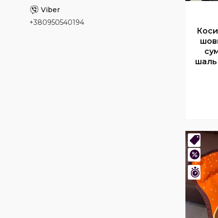
+380950540194
Коси
шов
су
шаль
Нови
–47%
Зали