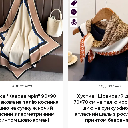
Купити
Купити
нка
Новинка
–43%
шився 1 день
Залишився 1 день
894650
893740
ка "Кавова мрія" 90×90
Хустка "Шовковий д
вкова на талію косинка
70×70 см на талію кос
шию на сумку жіночий
шию на сумку жін
асний з геометричним
атласний шаль з рос
ринтом шовк-армані
принтом бавовн