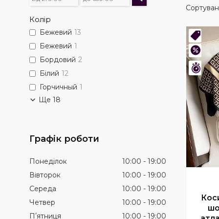
Колір
Бежевий
13
Нови
Бежевий
1
–31%
Бордовий
2
Зали
Білий
12
Горчичный
1
Ще 18
Графік роботи
Понеділок
10:00
19:00
Вівторок
10:00
19:00
Середа
10:00
19:00
Кос
Четвер
10:00
19:00
шо
Пʼятниця
10:00
19:00
атл