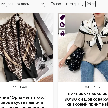
нка
Новинка
–43%
шилось 8 днів
Залишився 1 день
111340
899070
Косинка "Лаконічн
инка "Орнамент люкс"
90*90 см шовкова ху
вкова хустка жіноча
квітковий принт кві
асна шаль шовк-армані