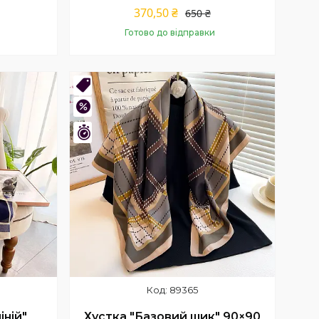
370,50 ₴
650 ₴
Готово до відправки
Купити
Новинка
–43%
Залишився 1 день
89365
іній"
Хустка "Базовий шик" 90×90