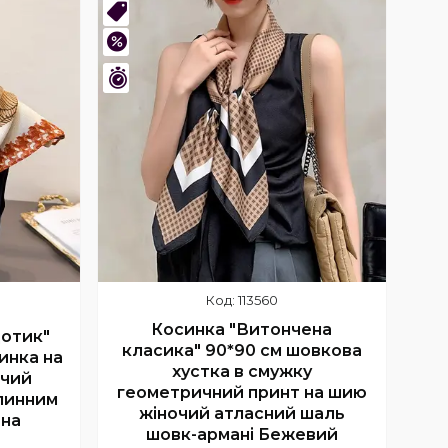
Купити
Новинка
–43%
Залишився 1 день
113560
Косинка "Витончена
отик"
класика" 90*90 см шовкова
инка на
хустка в смужку
очий
геометричний принт на шию
линним
жіночий атласний шаль
яна
шовк-армані Бежевий