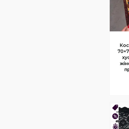
Кос
70×7
ху
жін
п
Нови
–46
Зали