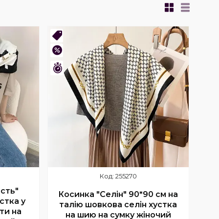
Новинка
–28%
Залишилось 8 днів
255270
ість"
Косинка "Селін" 90*90 см на
стка у
талію шовкова селін хустка
ти на
на шию на сумку жіночий