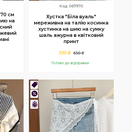
067970
*70 см
Хустка "Біла вуаль"
шию на
мереживна на талію косинка
асний
хустинка на шию на сумку
нжевий
шаль ажурна в квітковий
мані
принт
й
390 ₴
650 ₴
Готово до відправки
Купити
Новинка
–46%
Залишилось 8 днів