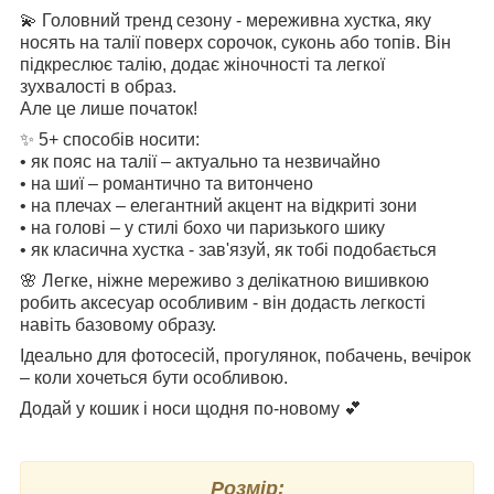
💫 Головний тренд сезону - мереживна хустка, яку
носять на талії поверх сорочок, суконь або топів. Він
підкреслює талію, додає жіночності та легкої
зухвалості в образ.
Але це лише початок!
✨ 5+ способів носити:
• як пояс на талії – актуально та незвичайно
• на шиї – романтично та витончено
• на плечах – елегантний акцент на відкриті зони
• на голові – у стилі бохо чи паризького шику
• як класична хустка - зав'язуй, як тобі подобається
🌸 Легке, ніжне мереживо з делікатною вишивкою
робить аксесуар особливим - він додасть легкості
навіть базовому образу.
Ідеально для фотосесій, прогулянок, побачень, вечірок
– коли хочеться бути особливою.
Додай у кошик і носи щодня по-новому 💕
Розмір: