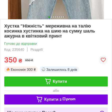
Хустка "Ніжність" мереживна на талію
косинка хустинка на шию на сумку шаль
ажурна в квітковий принт
Готово до відправки
Код: 235640
Роздріб
350
₴
650 ₴
Економія
300 ₴
Залишилось
8 днів
Купити
або
Купити з