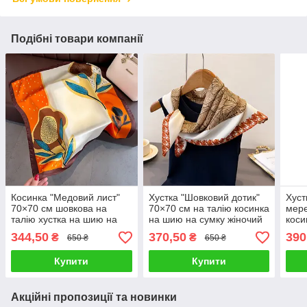
Подібні товари компанії
Косинка "Медовий лист"
Хустка "Шовковий дотик"
Хуст
70×70 см шовкова на
70×70 см на талію косинка
мере
талію хустка на шию на
на шию на сумку жіночий
коси
сумку жіночий атласний
атласний шаль з
на с
344,50
370,50
390
₴
₴
650 ₴
650 ₴
шаль з принтом шовк-
рослинним принтом
квіт
армані
бавовняна
Купити
Купити
Акційні пропозиції та новинки