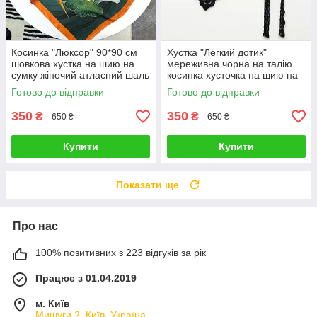
Косинка "Люксор" 90*90 см
Хустка "Легкий дотик"
шовкова хустка на шию на
мереживна чорна на талію
сумку жіночий атласний шаль
косинка хусточка на шию на
з принтом шовк-армані
сумку шаль ажурна в
Готово до відправки
Готово до відправки
квітковий принт
350
350
₴
₴
650 ₴
650 ₴
Купити
Купити
Показати ще
Про нас
100% позитивних з 223 відгуків за рік
Працює з 01.04.2019
м. Київ
Мишуги 2, Київ, Україна