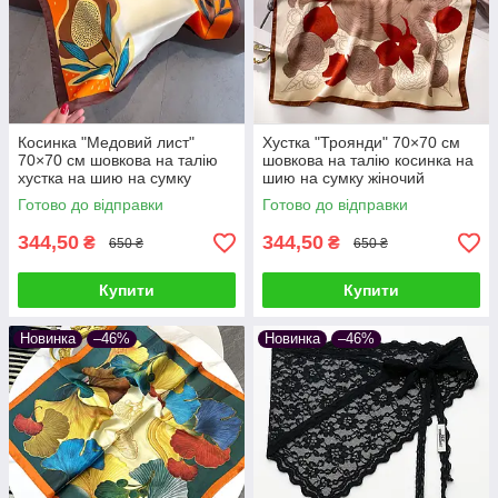
Косинка "Медовий лист"
Хустка "Троянди" 70×70 см
70×70 см шовкова на талію
шовкова на талію косинка на
хустка на шию на сумку
шию на сумку жіночий
жіночий атласний шаль з
атласний шаль з принтом
Готово до відправки
Готово до відправки
принтом шовк-армані
шовк-армані
344,50
344,50
₴
₴
650 ₴
650 ₴
Купити
Купити
Новинка
–46%
Новинка
–46%