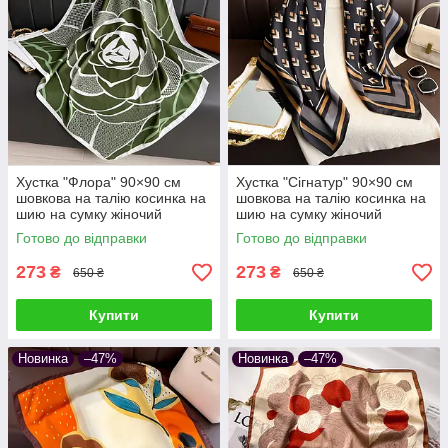
Хустка "Флора" 90×90 см
Хустка "Сігнатур" 90×90 см
шовкова на талію косинка на
шовкова на талію косинка на
шию на сумку жіночий
шию на сумку жіночий
атласний з квітковим принтом
атласний з геометричним
Готово до відправки
Готово до відправки
шовк-армані
принтом шовк-армані
273
273
₴
₴
650 ₴
650 ₴
Купити
Купити
Новинка
–47%
Новинка
–47%