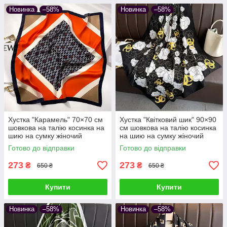
Новинка
–58%
Новинка
–58%
Хустка "Карамель" 70×70 см
Хустка "Квітковий шик" 90×90
шовкова на талію косинка на
см шовкова на талію косинка
шию на сумку жіночий
на шию на сумку жіночий
атласний шаль з принтом
атласний з квітковим принтом
Готово до відправки
Готово до відправки
шовк-армані
шовк-армані
273
273
₴
₴
650 ₴
650 ₴
Купити
Купити
Новинка
–58%
Новинка
–58%