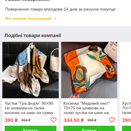
Повернення товару впродовж 14 днів за рахунок покупця
Всі умови повернення
Подібні товари компанії
Хустка "Гра форм" 90×90
Косинка "Медовий лист"
Хуст
см шовкова на талію
70×70 см шовкова на
70×7
косинка на шию на сумку
талію хустка на шию на
талі
жіночий атласний з
сумку жіночий атласний
сумк
390
344,50
390
₴
₴
650 ₴
650 ₴
художным принтом шовк-
шаль з принтом шовк-
гео
армані
армані
шовк
Купити
Купити