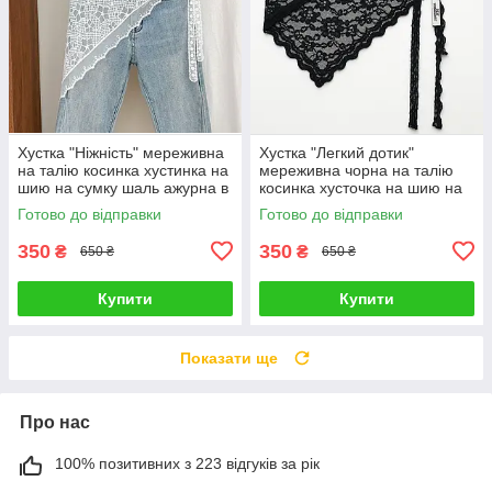
Хустка "Ніжність" мереживна
Хустка "Легкий дотик"
на талію косинка хустинка на
мереживна чорна на талію
шию на сумку шаль ажурна в
косинка хусточка на шию на
квітковий принт
сумку шаль ажурна в
Готово до відправки
Готово до відправки
квітковий принт
350
350
₴
₴
650 ₴
650 ₴
Купити
Купити
Показати ще
Про нас
100% позитивних з 223 відгуків за рік