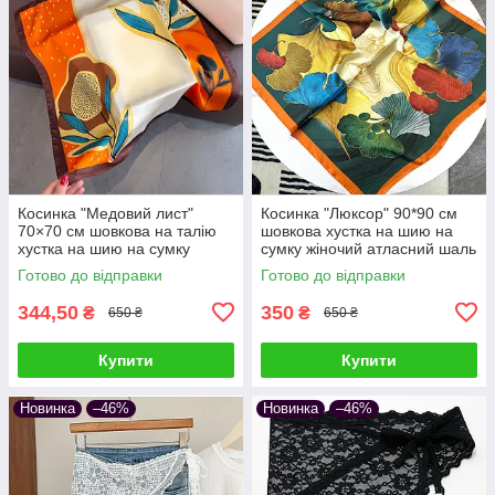
Косинка "Медовий лист"
Косинка "Люксор" 90*90 см
70×70 см шовкова на талію
шовкова хустка на шию на
хустка на шию на сумку
сумку жіночий атласний шаль
жіночий атласний шаль з
з принтом шовк-армані
Готово до відправки
Готово до відправки
принтом шовк-армані
344,50
350
₴
₴
650 ₴
650 ₴
Купити
Купити
Новинка
–46%
Новинка
–46%