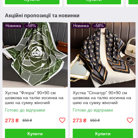
Акційні пропозиції та новинки
Новинка
–58%
Новинка
–58%
Хустка "Флора" 90×90 см
Хустка "Сігнатур" 90×90 см
шовкова на талію косинка на
шовкова на талію косинка на
шию на сумку жіночий
шию на сумку жіночий
атласний з квітковим принтом
атласний з геометричним
Готово до відправки
Готово до відправки
шовк-армані
принтом шовк-армані
273
273
₴
₴
650 ₴
650 ₴
Купити
Купити