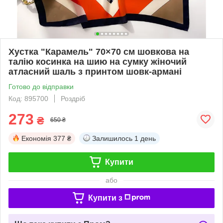
Хустка "Карамель" 70×70 см шовкова на
талію косинка на шию на сумку жіночий
атласний шаль з принтом шовк-армані
Готово до відправки
Код: 895700
Роздріб
273
₴
650 ₴
Економія
377 ₴
Залишилось
1 день
Купити
або
Купити з