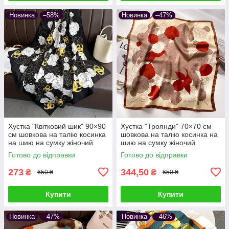
Новинка
–58%
Новинка
–47%
Хустка "Квітковий шик" 90×90
Хустка "Троянди" 70×70 см
см шовкова на талію косинка
шовкова на талію косинка на
на шию на сумку жіночий
шию на сумку жіночий
атласний з квітковим принтом
атласний шаль з принтом
Готово до відправки
Готово до відправки
шовк-армані
шовк-армані
273
344,50
₴
₴
650 ₴
650 ₴
Купити
Купити
Новинка
–47%
Новинка
–46%