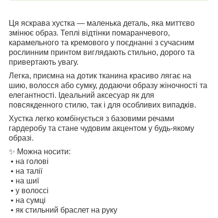
Ця яскрава хустка — маленька деталь, яка миттєво
змінює образ. Теплі відтінки помаранчевого,
карамельного та кремового у поєднанні з сучасним
рослинним принтом виглядають стильно, дорого та
привертають увагу.
Легка, приємна на дотик тканина красиво лягає на
шию, волосся або сумку, додаючи образу жіночності та
елегантності. Ідеальний аксесуар як для
повсякденного стилю, так і для особливих випадків.
Хустка легко комбінується з базовими речами
гардеробу та стане чудовим акцентом у будь-якому
образі.
✨ Можна носити:
• на голові
• на талії
• на шиї
• у волоссі
• на сумці
• як стильний браслет на руку