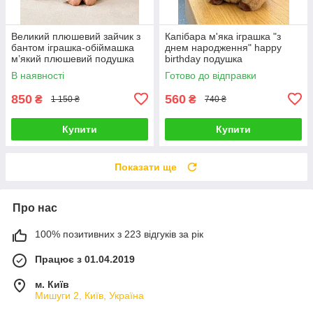
Великий плюшевий зайчик з
Капібара м'яка іграшка "з
бантом іграшка-обіймашка
днем народження" happy
м’який плюшевий подушка
birthday подушка
сквішмеллоу антистрес
сквишмеллоу антистрес 30
В наявності
Готово до відправки
подарунок дітям та дорослим
см
850
560
₴
₴
1 150 ₴
740 ₴
Купити
Купити
Показати ще
Про нас
100% позитивних з 223 відгуків за рік
Працює з 01.04.2019
м. Київ
Мишуги 2, Київ, Україна