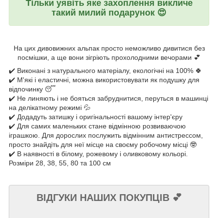
Тільки уявіть яке захоплення викличе
такий милий подарунок
😍
Н
а цих дивовижних альпак просто неможливо дивитися без
посмішки, а ще вони зігріють прохолодними вечорами 💕
✔️ Виконані з натурального матеріалу, екологічні на 100% 🍀
✔️ М'які і еластичні, можна використовувати як подушку для
відпочинку 😴
✔️ Не линяють і не бояться забруднитися, перуться в машинці
на делікатному режимі 💦
✔️ Додадуть затишку і оригінальності вашому інтер'єру
✔️ Для самих маленьких стане відмінною розвиваючою
іграшкою. Для дорослих послужить відмінним антистрессом,
просто знайдіть для неї місце на своєму робочому місці 🤓
✔️ В наявності в білому, рожевому і оливковому кольорі.
Розміри 28, 38, 55, 80 та 100 см
ВІДГУКИ НАШИХ ПОКУПЦІВ
💕