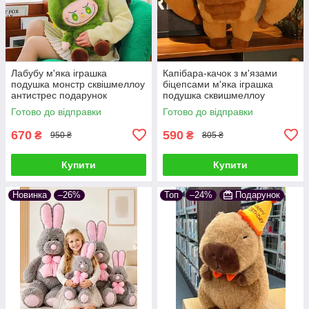
Лабубу м'яка іграшка
Капібара-качок з м'язами
подушка монстр сквішмеллоу
біцепсами м'яка іграшка
антистрес подарунок
подушка сквишмеллоу
спортсмен антистрес на
Готово до відправки
Готово до відправки
подарунок накачений
capybara
670
590
₴
₴
950 ₴
805 ₴
Купити
Купити
Новинка
–26%
Топ
–24%
Подарунок