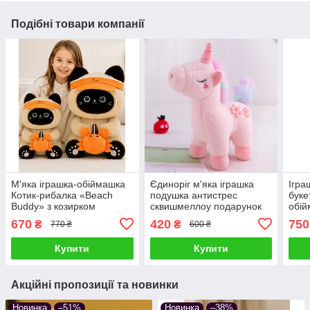
Подібні товари компанії
М'яка іграшка-обіймашка
Єдиноріг м'яка іграшка
Ігра
Котик-рибалка «Beach
подушка антистрес
буке
Buddy» з козирком
сквишмеллоу подарунок
обій
плюшевий подушка
30 см Рожевий
поду
670
420
750
₴
₴
770 ₴
600 ₴
сквішмеллоу антистрес
анти
подарунок дітям та
дітя
Купити
Купити
дорослим
Акційні пропозиції та новинки
Новинка
–51%
Новинка
–38%