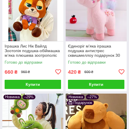
Іграшка Лис Нік Вайлд
Єдиноріг м'яка іграшка
Зоотопія подушка-обіймашка
подушка антистрес
м’яка плюшева зоотрополіс
сквишмеллоу подарунок 30
звірополіс сквішмеллоу
см Рожевий
Готово до відправки
Готово до відправки
подарунок дітям та дорослим
660
420
₴
₴
960 ₴
600 ₴
Купити
Купити
Новинка
–29%
Новинка
–27%
Подарунок