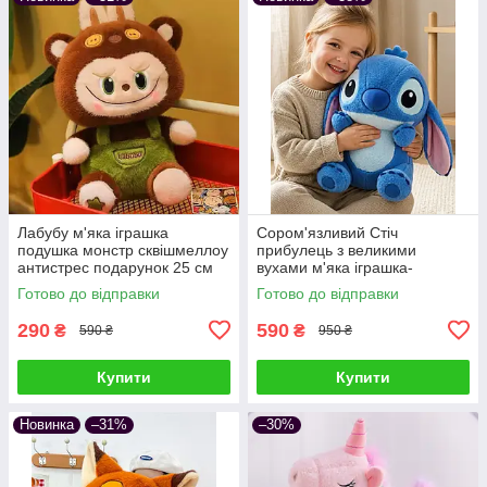
Лабубу м'яка іграшка
Сором'язливий Стіч
подушка монстр сквішмеллоу
прибулець з великими
антистрес подарунок 25 см
вухами м'яка іграшка-
обіймашка плюшева подушка
Готово до відправки
Готово до відправки
антистрес подарунок дітям та
дорослим
290
590
₴
₴
590 ₴
950 ₴
Купити
Купити
Новинка
–31%
–30%