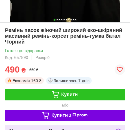
Ремінь пасок жіночий широкий еко-шкіряний
масивний ремінь-корсет ремінь-гумка батал
Чорний
Готово до відправки
Код: 657890
Роздріб
490
₴
650 ₴
Економія
160 ₴
Залишилось
7 днів
Купити
або
Купити з