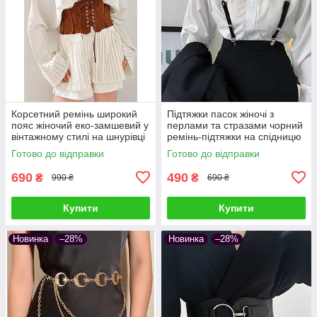
Корсетний ремінь широкий
Підтяжки пасок жіночі з
пояс жіночий еко-замшевий у
перлами та стразами чорний
вінтажному стилі на шнурівці
ремінь-підтяжки на спідницю
S
шорти штани
Готово до відправки
Готово до відправки
690
490
₴
₴
990 ₴
690 ₴
Купити
Купити
Новинка
–28%
Новинка
–28%