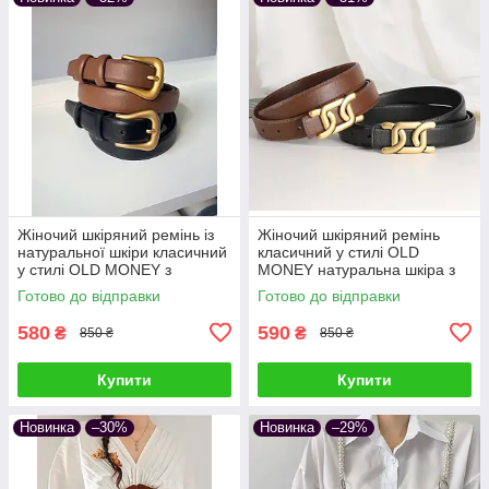
Жіночий шкіряний ремінь із
Жіночий шкіряний ремінь
натуральної шкіри класичний
класичний у стилі OLD
у стилі OLD MONEY з
MONEY натуральна шкіра з
матовою золотою пряжкою
золотою пряжкою
Готово до відправки
Готово до відправки
підкова мінімалістичний
мінімалістичний коричневий
карамельний руди
580
590
₴
₴
850 ₴
850 ₴
Купити
Купити
Новинка
–30%
Новинка
–29%