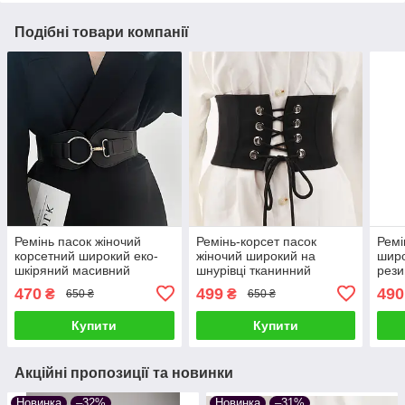
Подібні товари компанії
Ремінь пасок жіночий
Ремінь-корсет пасок
Ремі
корсетний широкий еко-
жіночий широкий на
широ
шкіряний масивний
шнурівці тканинний
рези
ремінь-корсет ремінь-
чорний масивний на гумці
маси
470
499
490
₴
₴
650 ₴
650 ₴
гумка Чорний
XS-S
бата
Купити
Купити
Акційні пропозиції та новинки
Новинка
–32%
Новинка
–31%