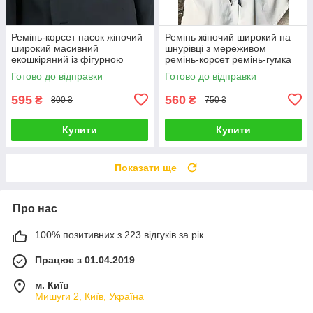
Ремінь-корсет пасок жіночий
Ремінь жіночий широкий на
широкий масивний
шнурівці з мереживом
екошкіряний із фігурною
ремінь-корсет ремінь-гумка
вінтажною пряжкою ремінь-
чорний розмір S на обхват
Готово до відправки
Готово до відправки
гумка Чорний
талії 63-73 см
595
560
₴
₴
800 ₴
750 ₴
Купити
Купити
Показати ще
Про нас
100% позитивних з 223 відгуків за рік
Працює з 01.04.2019
м. Київ
Мишуги 2, Київ, Україна