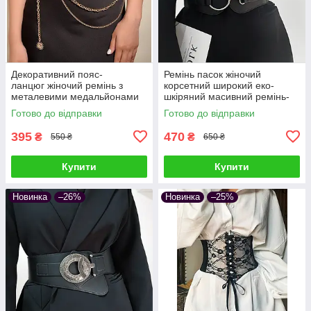
Декоративний пояс-
Ремінь пасок жіночий
ланцюг жіночий ремінь з
корсетний широкий еко-
металевими медальйонами
шкіряний масивний ремінь-
зірки та місяць луна з
корсет ремінь-гумка Чорний
Готово до відправки
Готово до відправки
ланцюжком у вінтажному
стилі
395
470
₴
₴
550 ₴
650 ₴
Купити
Купити
Новинка
–26%
Новинка
–25%