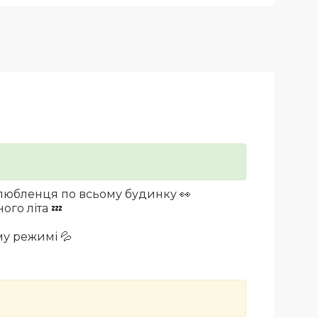
 улюбленця по всьому будинку 👀
ого літа
💤
му режимі 💦