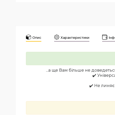
Опис
Характеристики
Інф
...а ще Вам більше не доведеть
✔️ Універс
✔️ Не линяє 