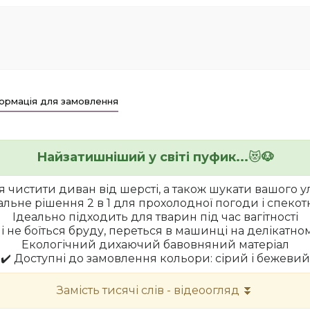
ормація для замовлення
Найзатишніший у світі пуфик...
😻
🐶
ся чистити диван від шерсті, а також шукати вашого
альне рішення 2 в 1 для прохолодної погоди і спекотн
Ідеально підходить для тварин під час вагітності
і не боїться бруду
, переться в машинці на делікатно
Екологічний дихаючий бавовняний матеріал
✔️ Доступні до замовлення кольори: сірий і бежевий
Замість тисячі слів - відеоогляд ⏬