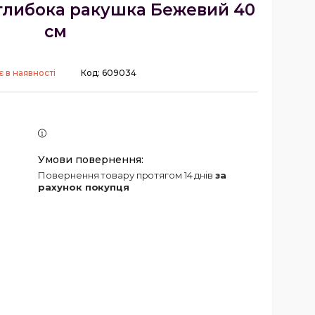
 глибока ракушка Бежевий 40
см
 в наявності
Код:
609034
повернення товару протягом 14 днів
за
рахунок покупця