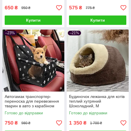
650
575
₴
₴
950 ₴
775 ₴
Купити
Купити
–23%
–21%
Автогамак транспортер-
Будиночок лежанка для котів
переноска для перевезення
теплий хутряний
тварин в авто з карабіном
Шоколадний, M
Чорний з малюнком
Готово до відправки
Готово до відправки
750
1 350
₴
₴
980 ₴
1 700 ₴