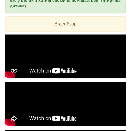
см, у великій хатині спокійно поміщається п'ятирічна
дитина)
Відеобзор