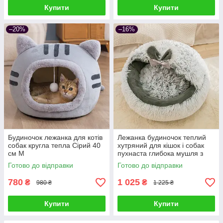
Купити
Купити
–20%
–16%
Будиночок лежанка для котів
Лежанка будиночок теплий
собак кругла тепла Сірий 40
хутряний для кішок і собак
см M
пухнаста глибока мушля з
капюшоном 50 см, Сірий
Готово до відправки
Готово до відправки
780
1 025
₴
₴
980 ₴
1 225 ₴
Купити
Купити