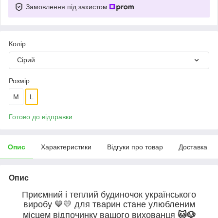
Замовлення під захистом
Колір
Сірий
Розмір
M
L
Готово до відправки
Опис
Характеристики
Відгуки про товар
Доставка
Опис
Приємний і теплий будиночок українського
виробу
💙💛
для тварин стане улюбленим
місцем відпочинку вашого вихованця
🐱🐶