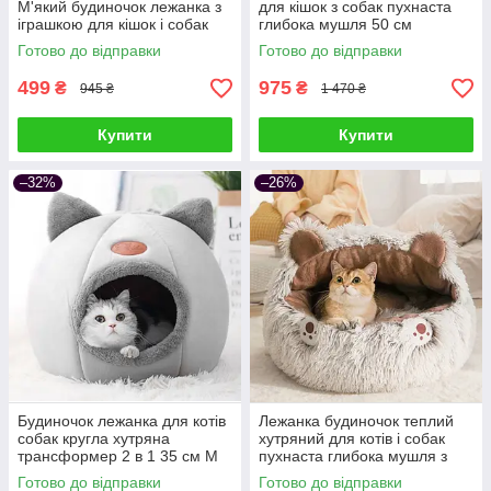
М'який будиночок лежанка з
для кішок з собак пухнаста
іграшкою для кішок і собак
глибока мушля 50 см
Готово до відправки
Готово до відправки
499
975
₴
₴
945 ₴
1 470 ₴
Купити
Купити
–32%
–26%
Будиночок лежанка для котів
Лежанка будиночок теплий
собак кругла хутряна
хутряний для котів і собак
трансформер 2 в 1 35 см M
пухнаста глибока мушля з
капюшоном 40
Готово до відправки
Готово до відправки