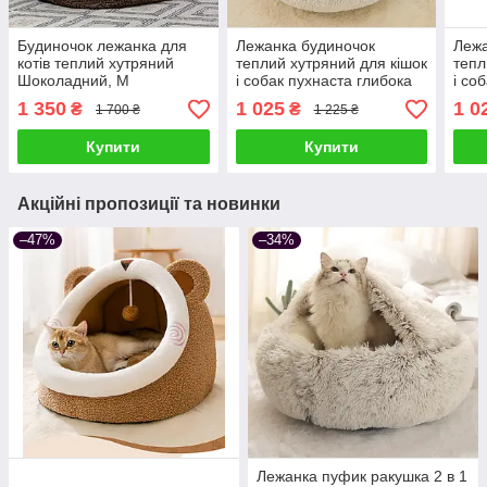
Будиночок лежанка для
Лежанка будиночок
Лежа
котів теплий хутряний
теплий хутряний для кішок
тепл
Шоколадний, M
і собак пухнаста глибока
і со
мушля з капюшоном 50
муш
1 350
1 025
1 0
₴
₴
1 700 ₴
1 225 ₴
см, Сірий
см
Купити
Купити
Акційні пропозиції та новинки
–47%
–34%
Лежанка пуфик ракушка 2 в 1