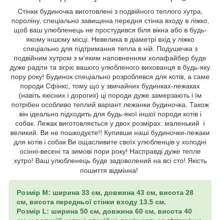
Стінки будиночка виготовлені з подвійного теплого хутра,
пороліну, спеціально завищена передня стінка входу в ліжко,
щоб ваш улюбленець не простудився біля вікна або в будь-
якому іншому місці. Невелика в діаметрі вхід у ліжко
спеціально для підтримання тепла в ній. Подушечка з
подвійним хутром з м'яким наповненням холафайбер буде
дуже радіти та зігріє вашого улюбленого вихованця в будь-яку
пору року! Будинок спеціально розроблявся для котів, а саме
породи Сфінкс, тому що у звичайних будинках-лежаках
(навіть якісних і дорогих) ці породи дуже замерзають і їм
потрібен особливо теплий варіант лежанки будиночка. Також
він ідеально підходить для будь-якої іншої породи котів і
собак. Лежак виготовляється у двох розмірах: маленький і
великий. Ви не пошкодуєте!! Купивши наші будиночки-лежаки
для котів і собак Ви ощасливите своїх улюбленців у холодні
осінні-весені та зимові пори року! Насправді дуже тепле
хутро! Ваш улюбленець буде задоволений на всі сто! Якість
пошиття відмінна!
Розмір М: ширина 33 см, довжина 43 см, висота 28
см, висота передньої стінки входу 13.5 см.
Розмір L: ширина 50 см, довжина 60 см, висота 40