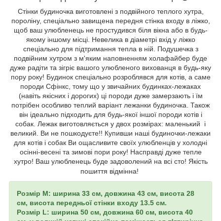
Стінки будиночка виготовлені з подвійного теплого хутра,
пороліну, спеціально завищена передня стінка входу в ліжко,
щоб ваш улюбленець не простудився біля вікна або в будь-
якому іншому місці. Невелика в діаметрі вхід у ліжко
спеціально для підтримання тепла в ній. Подушечка з
подвійним хутром з м'яким наповненням холафайбер буде
дуже радіти та зігріє вашого улюбленого вихованця в будь-яку
пору року! Будинок спеціально розроблявся для котів, а саме
породи Сфінкс, тому що у звичайних будинках-лежаках
(навіть якісних і дорогих) ці породи дуже замерзають і їм
потрібен особливо теплий варіант лежанки будиночка. Також
він ідеально підходить для будь-якої іншої породи котів і
собак. Лежак виготовляється у двох розмірах: маленький і
великий. Ви не пошкодуєте!! Купивши наші будиночки-лежаки
для котів і собак Ви ощасливите своїх улюбленців у холодні
осінні-весені та зимові пори року! Насправді дуже тепле
хутро! Ваш улюбленець буде задоволений на всі сто! Якість
пошиття відмінна!
Розмір М: ширина 33 см, довжина 43 см, висота 28
см, висота передньої стінки входу 13.5 см.
Розмір L: ширина 50 см, довжина 60 см, висота 40