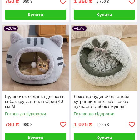
750
1 350
₴
₴
980 ₴
1 700 ₴
Купити
Купити
–20%
–16%
Будиночок лежанка для котів
Лежанка будиночок теплий
собак кругла тепла Сірий 40
хутряний для кішок і собак
см M
пухнаста глибока мушля з
капюшоном 50 см, Сірий
Готово до відправки
Готово до відправки
780
1 025
₴
₴
980 ₴
1 225 ₴
Купити
Купити