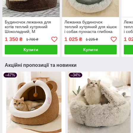
Будиночок лежанка для
Лежанка будиночок
Лежа
котів теплий хутряний
теплий хутряний для кішок
тепл
Шоколадний, M
і собак пухнаста глибока
і со
мушля з капюшоном 50
муш
1 350
1 025
1 0
₴
₴
1 700 ₴
1 225 ₴
см, Сірий
см
Купити
Купити
Акційні пропозиції та новинки
–47%
–34%