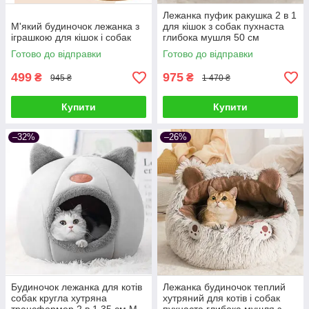
Лежанка пуфик ракушка 2 в 1
М'який будиночок лежанка з
для кішок з собак пухнаста
іграшкою для кішок і собак
глибока мушля 50 см
Готово до відправки
Готово до відправки
499
975
₴
₴
945 ₴
1 470 ₴
Купити
Купити
–32%
–26%
Будиночок лежанка для котів
Лежанка будиночок теплий
собак кругла хутряна
хутряний для котів і собак