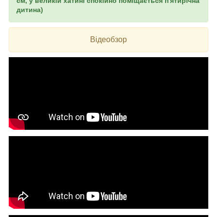
см, у великій хатині спокійно поміщається п'ятирічна
дитина)
Відеобзор