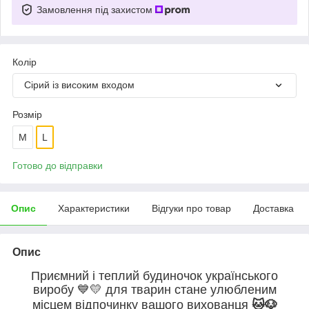
Замовлення під захистом
Колір
Сірий із високим входом
Розмір
M
L
Готово до відправки
Опис
Характеристики
Відгуки про товар
Доставка
Опис
Приємний і теплий будиночок українського
виробу
💙💛
для тварин стане улюбленим
місцем відпочинку вашого вихованця
🐱🐶