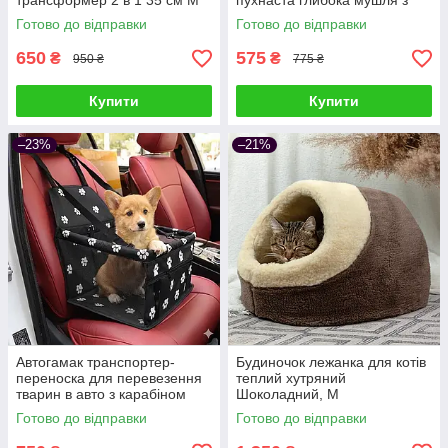
трансформер 2 в 1 35 см M
пухнаста глибока мушля з
капюшоном 40
Готово до відправки
Готово до відправки
650
575
₴
₴
950 ₴
775 ₴
Купити
Купити
–23%
–21%
Автогамак транспортер-
Будиночок лежанка для котів
переноска для перевезення
теплий хутряний
тварин в авто з карабіном
Шоколадний, M
Чорний з малюнком
Готово до відправки
Готово до відправки