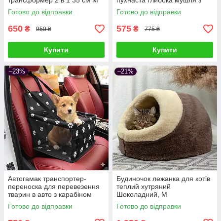
трансформер 2 в 1 35 см M
пухнаста глибока мушля з
капюшоном 40
Готово до відправки
Готово до відправки
650
575
₴
₴
950 ₴
775 ₴
Купити
Купити
–23%
–21%
Автогамак транспортер-
Будиночок лежанка для котів
переноска для перевезення
теплий хутряний
тварин в авто з карабіном
Шоколадний, M
Чорний з малюнком
Готово до відправки
Готово до відправки