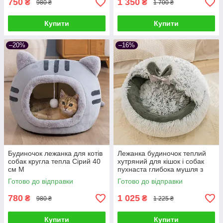
750
1 350
₴
₴
980 ₴
1 700 ₴
Купити
Купити
–20%
–16%
Будиночок лежанка для котів
Лежанка будиночок теплий
собак кругла тепла Сірий 40
хутряний для кішок і собак
см M
пухнаста глибока мушля з
капюшоном 50 см, Сірий
Готово до відправки
Готово до відправки
780
1 025
₴
₴
980 ₴
1 225 ₴
Купити
Купити