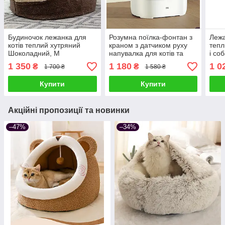
Будиночок лежанка для
Розумна поїлка-фонтан з
Лежа
котів теплий хутряний
краном з датчиком руху
тепл
Шоколадний, M
напувалка для котів та
і со
собак питний фонтанчик
муш
1 350
1 180
1 0
₴
₴
1 700 ₴
1 580 ₴
для тварин білий
см, 
Купити
Купити
Акційні пропозиції та новинки
–47%
–34%