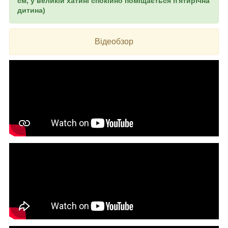
см, у великій хатині спокійно поміщається п'ятирічна
дитина)
Відеобзор