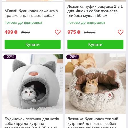
Лежанка пуфик ракушка 2 в 1
М'який будиночок лежанка з
для кішок з собак пухнаста
іграшкою для кішок і собак
глибока мушля 50 см
Готово до відправки
Готово до відправки
499
975
₴
₴
945 ₴
1 470 ₴
Купити
Купити
–32%
–26%
Будиночок лежанка для котів
Лежанка будиночок теплий
собак кругла хутряна
хутряний для котів і собак