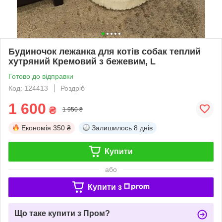
Будиночок лежанка для котів собак теплий
хутряний Кремовий з бежевим, L
Готово до відправки
Код: 124413
Роздріб
1 600
₴
1 950 ₴
Економія
350 ₴
Залишилось
8 днів
Купити
або
Купити з
Що таке купити з Пром?