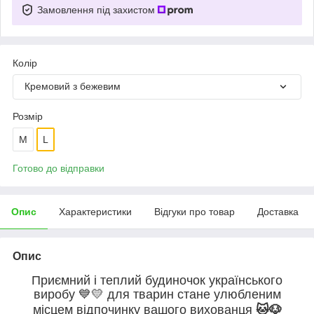
Замовлення під захистом
Колір
Кремовий з бежевим
Розмір
M
L
Готово до відправки
Опис
Характеристики
Відгуки про товар
Доставка
Опис
Приємний і теплий будиночок українського
виробу
💙💛
для тварин стане улюбленим
місцем відпочинку вашого вихованця
🐱🐶