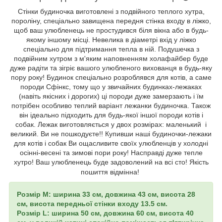
Стінки будиночка виготовлені з подвійного теплого хутра,
пороліну, спеціально завищена передня стінка входу в ліжко,
щоб ваш улюбленець не простудився біля вікна або в будь-
якому іншому місці. Невелика в діаметрі вхід у ліжко
спеціально для підтримання тепла в ній. Подушечка з
подвійним хутром з м'яким наповненням холафайбер буде
дуже радіти та зігріє вашого улюбленого вихованця в будь-яку
пору року! Будинок спеціально розроблявся для котів, а саме
породи Сфінкс, тому що у звичайних будинках-лежаках
(навіть якісних і дорогих) ці породи дуже замерзають і їм
потрібен особливо теплий варіант лежанки будиночка. Також
він ідеально підходить для будь-якої іншої породи котів і
собак. Лежак виготовляється у двох розмірах: маленький і
великий. Ви не пошкодуєте!! Купивши наші будиночки-лежаки
для котів і собак Ви ощасливите своїх улюбленців у холодні
осінні-весені та зимові пори року! Насправді дуже тепле
хутро! Ваш улюбленець буде задоволений на всі сто! Якість
пошиття відмінна!
Розмір М: ширина 33 см, довжина 43 см, висота 28
см, висота передньої стінки входу 13.5 см.
Розмір L: ширина 50 см, довжина 60 см, висота 40