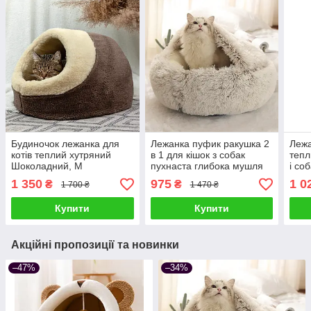
Будиночок лежанка для
Лежанка пуфик ракушка 2
Лежа
котів теплий хутряний
в 1 для кішок з собак
тепл
Шоколадний, M
пухнаста глибока мушля
і со
50 см
муш
1 350
975
1 0
₴
₴
1 700 ₴
1 470 ₴
см, 
Купити
Купити
Акційні пропозиції та новинки
–47%
–34%