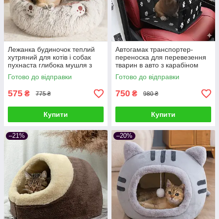
Лежанка будиночок теплий
Автогамак транспортер-
хутряний для котів і собак
переноска для перевезення
пухнаста глибока мушля з
тварин в авто з карабіном
капюшоном 40
Чорний з малюнком
Готово до відправки
Готово до відправки
575
750
₴
₴
775 ₴
980 ₴
Купити
Купити
–21%
–20%