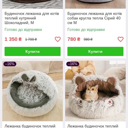
Будиночок лежанка для котів
Будиночок лежанка для котів
теплий хутряний
собак кругла тепла Сірий 40
Шоколадний, M
см M
Готово до відправки
Готово до відправки
1 350
780
₴
₴
1 700 ₴
980 ₴
Купити
Купити
–16%
–16%
Лежанка будиночок теплий
Лежанка будиночок теплий