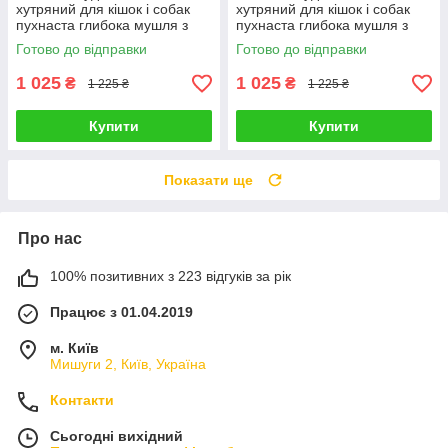
хутряний для кішок і собак
хутряний для кішок і собак
пухнаста глибока мушля з
пухнаста глибока мушля з
капюшоном 50 см, Сірий
капюшоном 50 см
Готово до відправки
Готово до відправки
1 025
1 025
₴
₴
1 225 ₴
1 225 ₴
Купити
Купити
Показати ще
Про нас
100% позитивних з 223 відгуків за рік
Працює з 01.04.2019
м. Київ
Мишуги 2, Київ, Україна
Контакти
Сьогодні вихідний