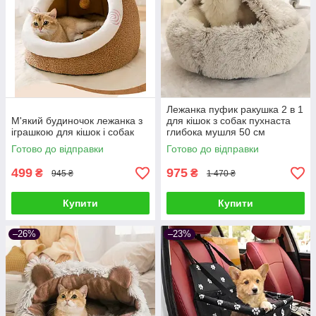
Лежанка пуфик ракушка 2 в 1
М'який будиночок лежанка з
для кішок з собак пухнаста
іграшкою для кішок і собак
глибока мушля 50 см
Готово до відправки
Готово до відправки
499
975
₴
₴
945 ₴
1 470 ₴
Купити
Купити
–26%
–23%