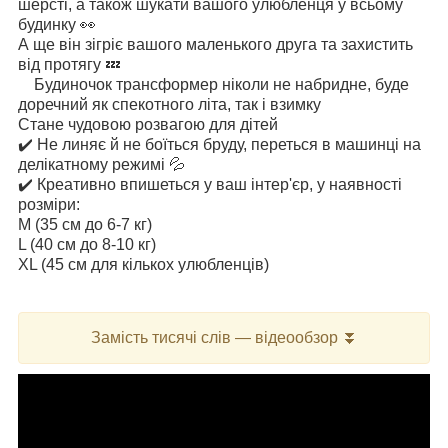
шерсті, а також шукати вашого улюбленця у всьому
будинку 👀
А ще він зігріє вашого маленького друга та захистить
від протягу 💤
Будиночок трансформер ніколи не набридне, буде
доречний як спекотного літа, так і взимку
Стане чудовою розвагою для дітей
✔️ Не линяє й не боїться бруду, переться в машинці на
делікатному режимі 💦
✔️ Креативно впишеться у ваш інтер'єр, у наявності
розміри:
M (35 см до 6-7 кг)
L (40 см до 8-10 кг)
XL (45 см для кількох улюбленців)
Замість тисячі слів — відеообзор ⏬