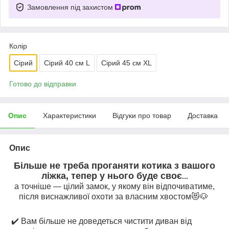
Замовлення під захистом
Колір
Сірий
Сірий 40 см L
Сірий 45 см XL
Готово до відправки
Опис
Характеристики
Відгуки про товар
Доставка
Опис
Більше не треба проганяти котика з вашого
ліжка, тепер у нього буде своє
...
а точніше — цілий замок, у якому він відпочиватиме,
після виснажливої охоти за власним хвостом😻🐶
✔️ Вам більше не доведеться чистити диван від