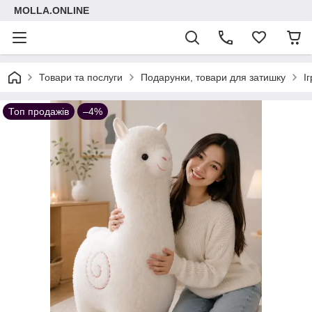
MOLLA.ONLINE
Товари та послуги
Подарунки, товари для затишку
І
Топ продажів
–4%