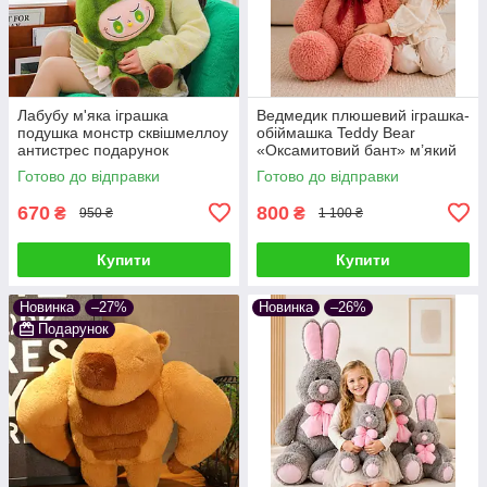
Лабубу м'яка іграшка
Ведмедик плюшевий іграшка-
подушка монстр сквішмеллоу
обіймашка Teddy Bear
антистрес подарунок
«Оксамитовий бант» м’який
подушка сквішмеллоу
Готово до відправки
Готово до відправки
антистрес подарунок дітям та
дорослим
670
800
₴
₴
950 ₴
1 100 ₴
Купити
Купити
Новинка
–27%
Новинка
–26%
Подарунок