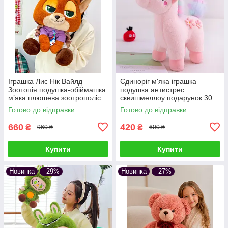
Іграшка Лис Нік Вайлд
Єдиноріг м'яка іграшка
Зоотопія подушка-обіймашка
подушка антистрес
м’яка плюшева зоотрополіс
сквишмеллоу подарунок 30
звірополіс сквішмеллоу
см Рожевий
Готово до відправки
Готово до відправки
подарунок дітям та дорослим
660
420
₴
₴
960 ₴
600 ₴
Купити
Купити
Новинка
–29%
Новинка
–27%