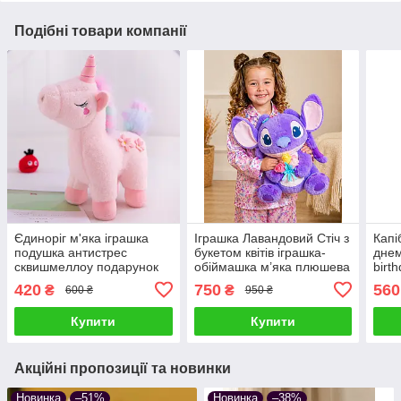
Подібні товари компанії
Єдиноріг м'яка іграшка
Іграшка Лавандовий Стіч з
Капі
подушка антистрес
букетом квітів іграшка-
днем
сквишмеллоу подарунок
обіймашка м’яка плюшева
birt
30 см Рожевий
подушка сквішмеллоу
скви
420
750
560
₴
₴
600 ₴
950 ₴
антистрес подарунок
30 с
дітям та дорослим
Купити
Купити
Акційні пропозиції та новинки
Новинка
–51%
Новинка
–38%