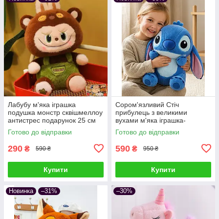
Лабубу м'яка іграшка
Сором'язливий Стіч
подушка монстр сквішмеллоу
прибулець з великими
антистрес подарунок 25 см
вухами м'яка іграшка-
обіймашка плюшева подушка
Готово до відправки
Готово до відправки
антистрес подарунок дітям та
дорослим
290
590
₴
₴
590 ₴
950 ₴
Купити
Купити
Новинка
–31%
–30%