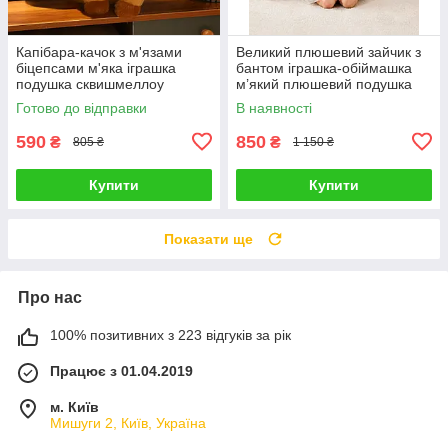
Капібара-качок з м'язами
Великий плюшевий зайчик з
біцепсами м'яка іграшка
бантом іграшка-обіймашка
подушка сквишмеллоу
м’який плюшевий подушка
спортсмен антистрес на
сквішмеллоу антистрес
Готово до відправки
В наявності
подарунок накачений
подарунок дітям та дорослим
capybara
590
850
₴
₴
805 ₴
1 150 ₴
Купити
Купити
Показати ще
Про нас
100% позитивних з 223 відгуків за рік
Працює з 01.04.2019
м. Київ
Мишуги 2, Київ, Україна