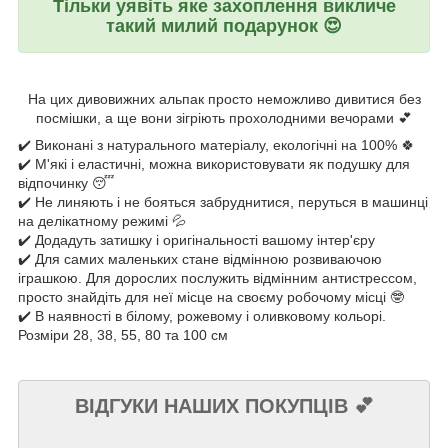
Тільки уявіть яке захоплення викличе
такий милий подарунок
😍
Н
а цих дивовижних альпак просто неможливо дивитися без
посмішки, а ще вони зігріють прохолодними вечорами 💕
✔️ Виконані з натурального матеріалу, екологічні на 100% 🍀
✔️ М'які і еластичні, можна використовувати як подушку для
відпочинку 😴
✔️ Не линяють і не бояться забруднитися, перуться в машинці
на делікатному режимі 💦
✔️ Додадуть затишку і оригінальності вашому інтер'єру
✔️ Для самих маленьких стане відмінною розвиваючою
іграшкою. Для дорослих послужить відмінним антистрессом,
просто знайдіть для неї місце на своєму робочому місці 🤓
✔️ В наявності в білому, рожевому і оливковому кольорі.
Розміри 28, 38, 55, 80 та 100 см
ВІДГУКИ НАШИХ ПОКУПЦІВ
💕