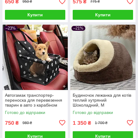
650
575
₴
₴
950 ₴
775 ₴
Купити
Купити
–23%
–21%
Автогамак транспортер-
Будиночок лежанка для котів
переноска для перевезення
теплий хутряний
тварин в авто з карабіном
Шоколадний, M
Чорний з малюнком
Готово до відправки
Готово до відправки
750
1 350
₴
₴
980 ₴
1 700 ₴
Купити
Купити