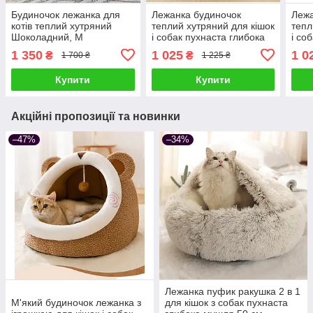
Будиночок лежанка для
Лежанка будиночок
Лежа
котів теплий хутряний
теплий хутряний для кішок
тепл
Шоколадний, M
і собак пухнаста глибока
і со
мушля з капюшоном 50
муш
1 350
1 025
1 0
₴
₴
1 700 ₴
1 225 ₴
см, Сірий
см
Купити
Купити
Акційні пропозиції та новинки
–47%
–34%
Лежанка пуфик ракушка 2 в 1
М'який будиночок лежанка з
для кішок з собак пухнаста