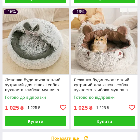
–16%
–16%
Лежанка будиночок теплий
Лежанка будиночок теплий
хутряний для кішок і собак
хутряний для кішок і собак
пухнаста глибока мушля з
пухнаста глибока мушля з
капюшоном 50 см, Сірий
капюшоном 50 см
Готово до відправки
Готово до відправки
1 025
1 025
₴
₴
1 225 ₴
1 225 ₴
Купити
Купити
Показати ще