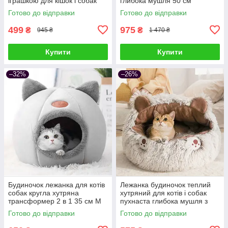
іграшкою для кішок і собак
глибока мушля 50 см
Готово до відправки
Готово до відправки
499
975
₴
₴
945 ₴
1 470 ₴
Купити
Купити
–32%
–26%
Будиночок лежанка для котів
Лежанка будиночок теплий
собак кругла хутряна
хутряний для котів і собак
трансформер 2 в 1 35 см M
пухнаста глибока мушля з
капюшоном 40
Готово до відправки
Готово до відправки