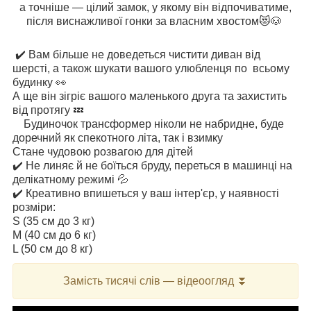
а точніше — цілий замок, у якому він відпочиватиме,
після виснажливої гонки за власним хвостом😻🐶
✔️ Вам більше не доведеться чистити диван від
шерсті, а також шукати вашого улюбленця по всьому
будинку 👀
А ще він зігріє вашого маленького друга та захистить
від протягу 💤
Будиночок трансформер ніколи не набридне, буде
доречний як спекотного літа, так і взимку
Стане чудовою розвагою для дітей
✔️ Не линяє й не боїться бруду, переться в машинці на
делікатному режимі 💦
✔️ Креативно впишеться у ваш інтер'єр, у наявності
розміри:
S (35 см до 3 кг)
M (40 см до 6 кг)
L (50 см до 8 кг)
Замість тисячі слів — відеоогляд ⏬