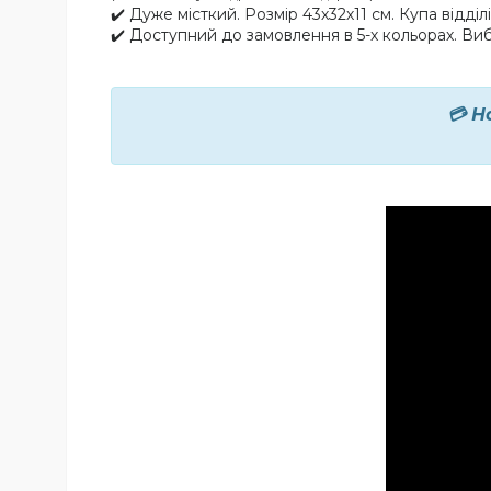
✔️ Дуже місткий. Розмір 43х32х11 см. Купа відділ
✔️ Доступний до замовлення в 5-х кольорах. Виб
💳 Н