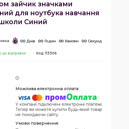
ом зайчик значками
ий для ноутбука навчання
школи Синий
0
0
Днів
0
0
Годин
0
0
Хвилин
0
0
Секунд
о до відправки
Код:
113306
У компанії підключені електронні платежі.
Тепер ви можете купити будь-який товар
не покидаючи сайту.