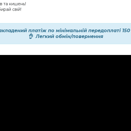
ів та кишень!
ирай свій!
акладений платіж по мінімальній передоплаті
15
👌 Легкий обмін/повернення