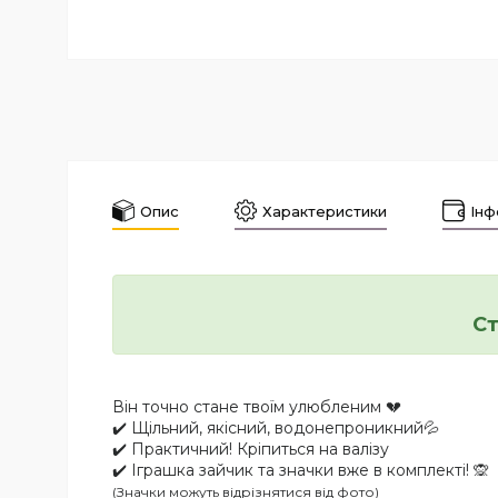
Опис
Характеристики
Інф
Ст
Він точно стане твоїм улюбленим 💔
✔️ Щільний, якісний, водонепроникний💦
✔️ Практичний! Кріпиться на валізу
✔️ Іграшка зайчик та значки вже в комплекті! 🙊
(Значки можуть відрізнятися від фото)