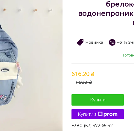
брелок
водонепроникн
Новинка
–61%
Готов
616,20 ₴
1 580 ₴
Купити
Купити з
+380 (67) 472-65-42