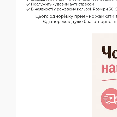
✔️ Послужить чудовим антистресом
✔️ В наявності у рожевому кольорі. Розміри 30, 5
Цього одноріжку приємно жамкати в 
Єдиноріжок дуже благотворно впли