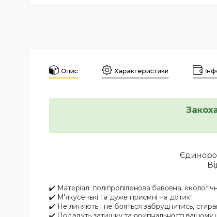
Опис
Характеристики
Інф
Закоха
Єдинорог
Ві
✔️ Матеріал: поліпропіленова бавовна, екологіч
✔️ М'якусенькі та дуже приємні на дотик!
✔️ Не линяють і не бояться забруднитись, стир
✔️ Додадуть затишку та оригінальності вашому 