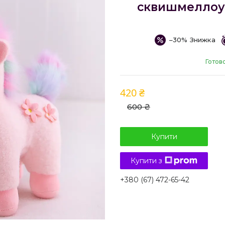
сквишмеллоу 
–30%
Готов
420 ₴
600 ₴
Купити
Купити з
+380 (67) 472-65-42