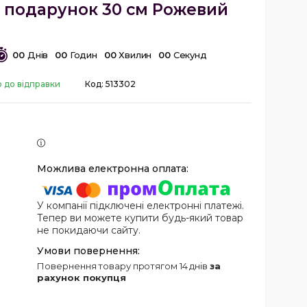
подарунок 30 см Рожевий
0
0
Днів
0
0
Годин
0
0
Хвилин
0
0
Секунд
о до відправки
Код:
513302
У компанії підключені електронні платежі.
Тепер ви можете купити будь-який товар
не покидаючи сайту.
повернення товару протягом 14 днів
за
рахунок покупця