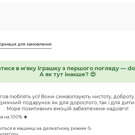
ормація для замовлення
тися в м'яку іграшку з першого погляду — do
А як тут інакше? 😍
ов люблять усі! Вони символізують чистоту, доброту і
дмінний подарунок як для дорослого, так і для дит
Море позитивних емоцій забезпечене надовго!
на на 100% 🍀
аються в машинці на делікатному режимі 💦
інтер'єру