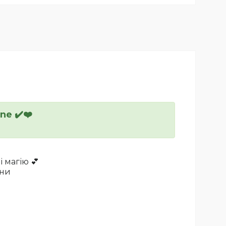
ne ✔️❤️
 магію 💕
ини