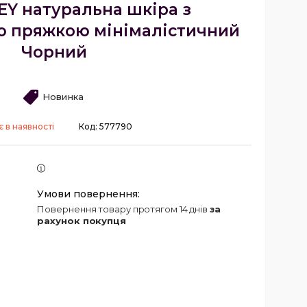
Y натуральна шкіра з
 пряжкою мінімалістичний
Чорний
Новинка
 в наявності
Код:
577790
повернення товару протягом 14 днів
за
рахунок покупця