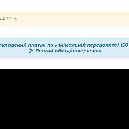
а
4*2,5 см
акладений платіж по мінімальній передоплаті 150
👌 Легкий обмін/повернення