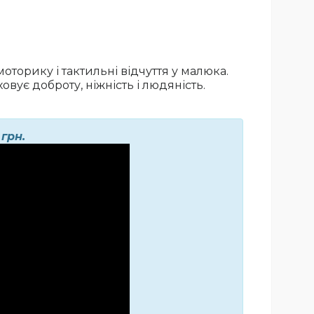
торику і тактильні відчуття у малюка.
вує доброту, ніжність і людяність.
0
грн.