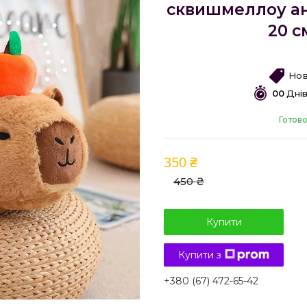
сквишмеллоу ан
20 
Нов
0
0
Дні
Готово
350 ₴
450 ₴
Купити
Купити з
+380 (67) 472-65-42