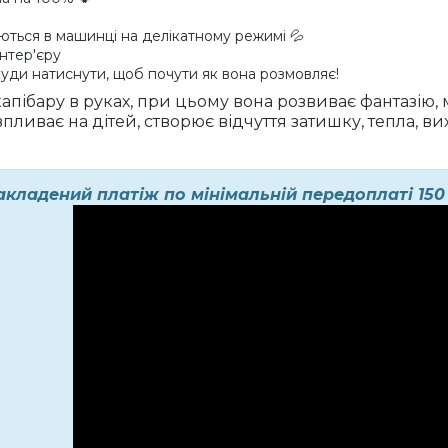
аються в машинці на делікатному режимі 💦
інтер'єру
уди натиснути, щоб почути як вона розмовляє!
ібару в руках, при цьому вона розвиває фантазію, мо
ливає на дітей, створює відчуття затишку, тепла, вихо
акладений платіж по мінімальній передоплаті 15