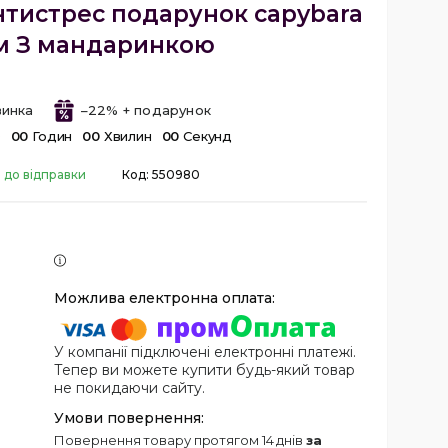
тистрес подарунок capybara
см З мандаринкою
инка
–22%
в
0
0
Годин
0
0
Хвилин
0
0
Секунд
 до відправки
Код:
550980
У компанії підключені електронні платежі.
Тепер ви можете купити будь-який товар
не покидаючи сайту.
повернення товару протягом 14 днів
за