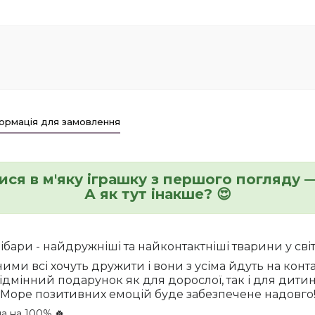
ормація для замовлення
ися в м'яку іграшку з першого погляду —
А як тут інакше? 😍
ібари - найдружніші та найконтактніші тварини у сві
ними всі хочуть дружити і вони з усіма йдуть на конта
ідмінний подарунок як для дорослої, так і для дити
Море позитивних емоцій буде забезпечене надовго
на на 100% 🍀