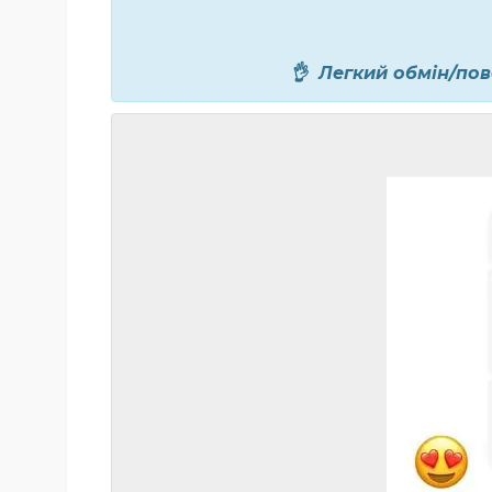
👌 Легкий обмін/по