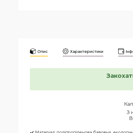
Опис
Характеристики
Інф
Закохат
Кап
З 
В
✔️ Матеріал: поліпропіленова бавовна, екологіч