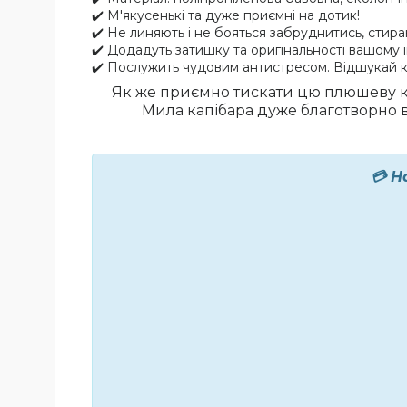
✔️ М'якусенькі та дуже приємні на дотик!
✔️ Не линяють і не бояться забруднитись, стир
✔️ Додадуть затишку та оригінальності вашому 
✔️ Послужить чудовим антистресом. Відшукай к
Як же приємно тискати цю плюшеву кап
Мила капібара дуже благотворно вп
💳 Н