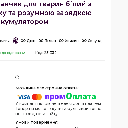
анчик для тварин білий з
ху та розумною зарядкою
акумулятором
0
0
Днів
0
0
Годин
0
0
Хвилин
0
0
Секунд
о до відправки
Код:
231332
У компанії підключені електронні платежі.
Тепер ви можете купити будь-який товар
не покидаючи сайту.