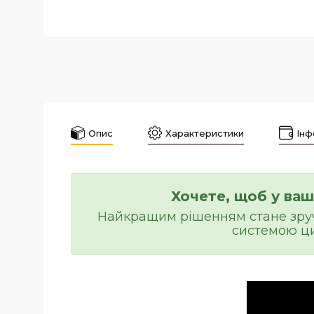
Опис
Характеристики
Інф
Хочете, щоб у ва
Найкращим рішенням стане зруч
системою ци