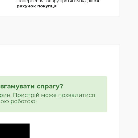
повернення товару протягом 14 днів
за
рахунок покупця
вгамувати спрагу?
рин. Пристрій може похвалитися
ною роботою.