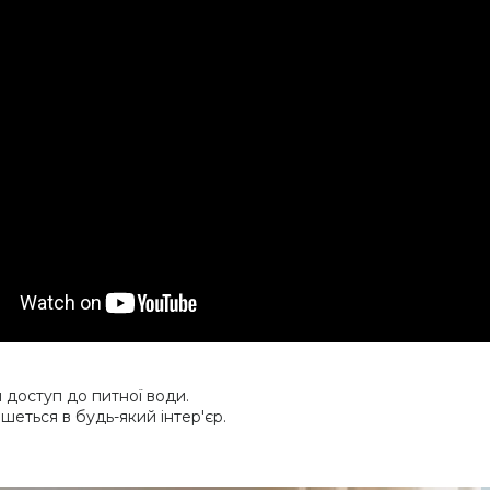
доступ до питної води.
шеться в будь-який інтер'єр.