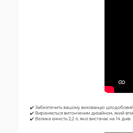
✔️ Забезпечить вашому вихованцю цілодобовий 
✔️ Вирізняється витонченим дизайном, який впи
✔️ Велика ємність 2,2 л, якої вистачає на 14 днів.