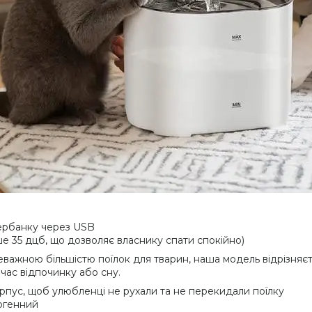
вербанку через USB
 35 дцб, що дозволяє власнику спати спокійно)
реважною більшістю поїлок для тварин, наша модель відрізняє
час відпочинку або сну.
корпус, щоб улюбленці не рухали та не перекидали поїлку
ергенний