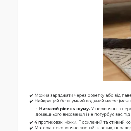
✔️ Можна заряджати через розетку або від па
✔️ Найкращий безшумний водяний насос (менше
Низький рівень шуму.
У порівнянні з пе
домашнього вихованця і не потурбує вас під 
✔️ 4 протиковзкі ніжки. Посилений та стійкий 
✔️ Матеріал: екологічно чистий пластик, гіпоал