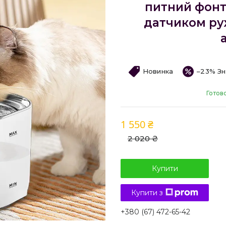
питний фонт
датчиком ру
Новинка
–23%
Готов
1 550 ₴
2 020 ₴
Купити
Купити з
+380 (67) 472-65-42