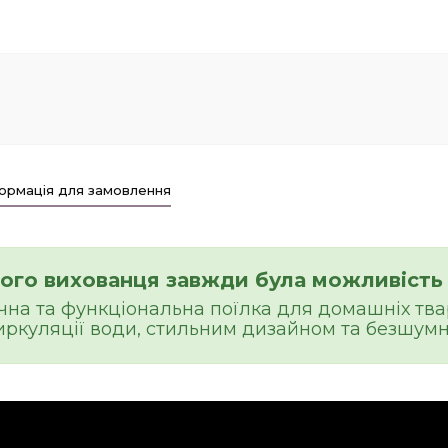
ормація для замовлення
шого вихованця завжди була можливість 
на та функціональна поїлка для домашніх тва
ркуляції води, стильним дизайном та безшум