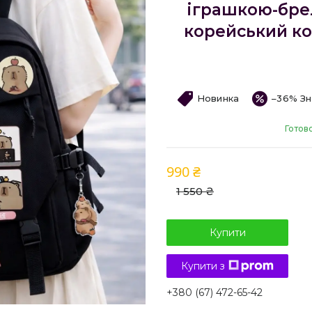
іграшкою-бре
корейський ко
Новинка
–36%
Готов
990 ₴
1 550 ₴
Купити
Купити з
+380 (67) 472-65-42