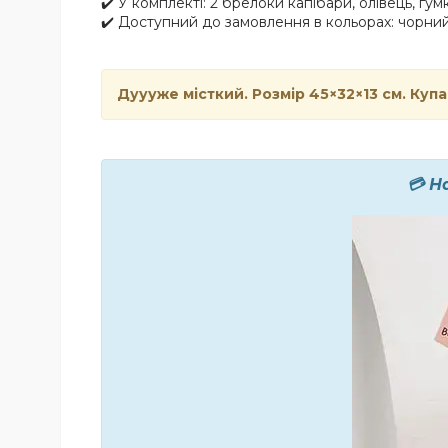
✔️ У комплекті: 2 брелоки капібари, олівець, гум
✔️ Доступний до замовлення в кольорах: чорни
Дуууже місткий. Розмір 45×32×13 см. Купа 
💳 Н