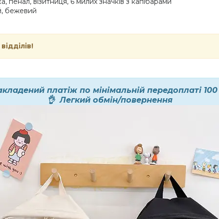
ка, пенал, візитниця, 6 милих значків з капібарами
й, бежевий
відділів!
акладений платіж по мінімальній передоплаті 100
👌 Легкий обмін/повернення