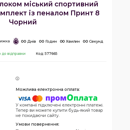
локом міський спортивний
мплект із пеналом Принт 8
Чорний
0
0
Днів
0
0
Годин
0
0
Хвилин
0
0
Секунд
о до відправки
Код:
577665
У компанії підключені електронні платежі.
Тепер ви можете купити будь-який товар
не покидаючи сайту.