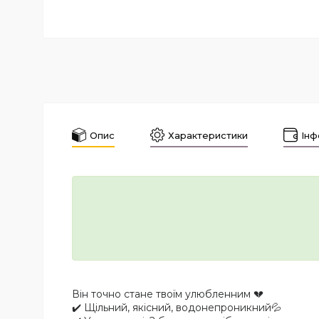
Опис
Характеристики
Інф
Він точно стане твоїм улюбленним 💔
✔️ Щільний, якісний, водонепроникний💦