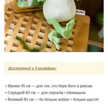
Доступний у 3 розмірах:
• Малюк 45 см — для тих, хто бере його в рюкзак
• Середній 60 см — для серіалів і обнімашок
• Великий 80 см — бо більше жабки = більше щастя!