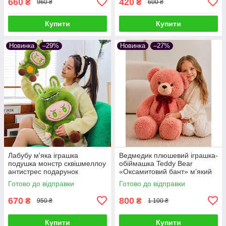
660
420
₴
₴
960 ₴
600 ₴
Купити
Купити
Новинка
–29%
Новинка
–27%
Лабубу м'яка іграшка
Ведмедик плюшевий іграшка-
подушка монстр сквішмеллоу
обіймашка Teddy Bear
антистрес подарунок
«Оксамитовий бант» м’який
подушка сквішмеллоу
Готово до відправки
Готово до відправки
антистрес подарунок дітям та
дорослим
670
800
₴
₴
950 ₴
1 100 ₴
Купити
Купити