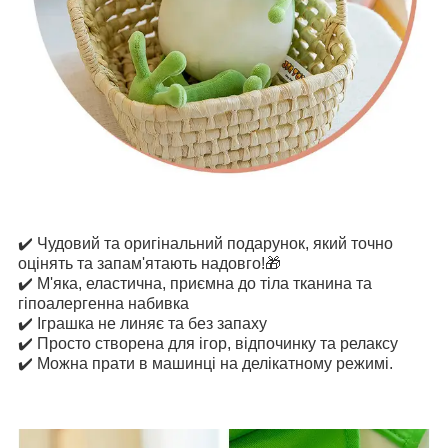
✔️ Чудовий та оригінальний подарунок, який точно
оцінять та запам'ятають надовго!🎁
✔️ М'яка, еластична, приємна до тіла тканина та
гіпоалергенна набивка
✔️
Іграшка не линяє та без запаху
✔️
Просто створена для ігор, відпочинку та релаксу
✔️ Можна прати в машинці на делікатному режимі.