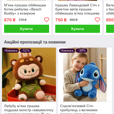
М'яка іграшка-обіймашка
Іграшка Лавандовий Стіч з
Вели
Котик-рибалка «Beach
букетом квітів іграшка-
з ба
Buddy» з козирком
обіймашка м’яка плюшева
обій
плюшевий подушка
подушка сквішмеллоу
плю
670
750
850
₴
₴
770 ₴
950 ₴
сквішмеллоу антистрес
антистрес подарунок
скві
подарунок дітям та
дітям та дорослим
пода
Купити
Купити
дорослим
дор
Акційні пропозиції та новинки
Новинка
–51%
Новинка
–38%
Лабубу м'яка іграшка
Сором'язливий Стіч
подушка монстр сквішмеллоу
прибулець з великими
антистрес подарунок 25 см
вухами м'яка іграшка-