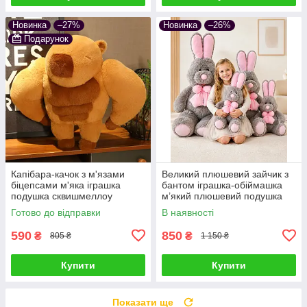
Новинка
–27%
Новинка
–26%
Подарунок
Капібара-качок з м'язами
Великий плюшевий зайчик з
біцепсами м'яка іграшка
бантом іграшка-обіймашка
подушка сквишмеллоу
м’який плюшевий подушка
спортсмен антистрес на
сквішмеллоу антистрес
Готово до відправки
В наявності
подарунок накачений
подарунок дітям та дорослим
capybara
590
850
₴
₴
805 ₴
1 150 ₴
Купити
Купити
Показати ще