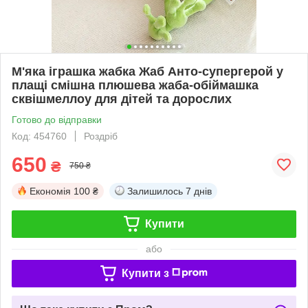
М'яка іграшка жабка Жаб Анто-супергерой у
плащі смішна плюшева жаба-обіймашка
сквішмеллоу для дітей та дорослих
Готово до відправки
Код: 454760
Роздріб
650
₴
750 ₴
Економія
100 ₴
Залишилось
7 днів
Купити
або
Купити з