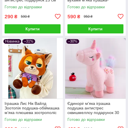
обіймашка плюшева подушка
Готово до відправки
Готово до відправки
антистрес подарунок дітям та
дорослим
290
590
₴
₴
590 ₴
950 ₴
Купити
Купити
Новинка
–31%
–30%
Іграшка Лис Нік Вайлд
Єдиноріг м'яка іграшка
Зоотопія подушка-обіймашка
подушка антистрес
м’яка плюшева зоотрополіс
сквишмеллоу подарунок 30
звірополіс сквішмеллоу
см Рожевий
Готово до відправки
Готово до відправки
подарунок дітям та дорослим