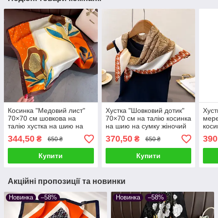
Косинка "Медовий лист"
Хустка "Шовковий дотик"
Хуст
70×70 см шовкова на
70×70 см на талію косинка
мере
талію хустка на шию на
на шию на сумку жіночий
коси
сумку жіночий атласний
атласний шаль з
на с
344,50
370,50
390
₴
₴
650 ₴
650 ₴
шаль з принтом шовк-
рослинним принтом
квіт
армані
бавовняна
Купити
Купити
Акційні пропозиції та новинки
Новинка
–58%
Новинка
–58%