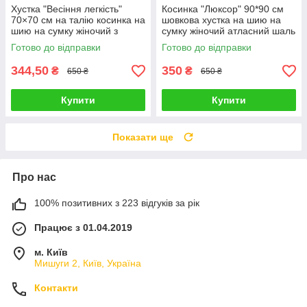
Хустка "Весіння легкість"
Косинка "Люксор" 90*90 см
70×70 см на талію косинка на
шовкова хустка на шию на
шию на сумку жіночий з
сумку жіночий атласний шаль
рослинним квітковим
з принтом шовк-армані
Готово до відправки
Готово до відправки
принтом шовк-армані
344,50
350
₴
₴
650 ₴
650 ₴
Купити
Купити
Показати ще
Про нас
100% позитивних з 223 відгуків за рік
Працює з 01.04.2019
м. Київ
Мишуги 2, Київ, Україна
Контакти