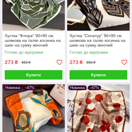
Хустка "Флора" 90×90 см
Хустка "Сігнатур" 90×90 см
шовкова на талію косинка на
шовкова на талію косинка на
шию на сумку жіночий
шию на сумку жіночий
атласний з квітковим принтом
атласний з геометричним
Готово до відправки
Готово до відправки
шовк-армані
принтом шовк-армані
273
273
₴
₴
650 ₴
650 ₴
Купити
Купити
Новинка
–47%
Новинка
–47%