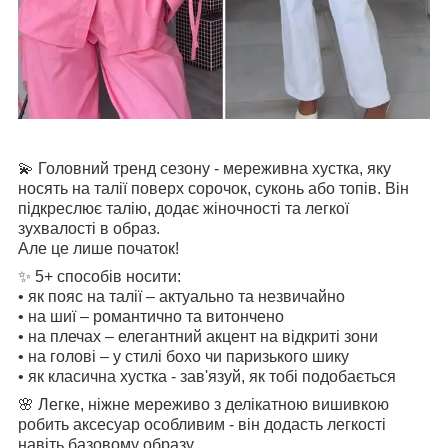
💫 Головний тренд сезону - мереживна хустка, яку
носять на талії поверх сорочок, суконь або топів. Він
підкреслює талію, додає жіночності та легкої
зухвалості в образ.
Але це лише початок!
✨ 5+ способів носити:
• як пояс на талії – актуально та незвичайно
• на шиї – романтично та витончено
• на плечах – елегантний акцент на відкриті зони
• на голові – у стилі бохо чи паризького шику
• як класична хустка - зав'язуй, як тобі подобається
🌸 Легке, ніжне мереживо з делікатною вишивкою
робить аксесуар особливим - він додасть легкості
навіть базовому образу.