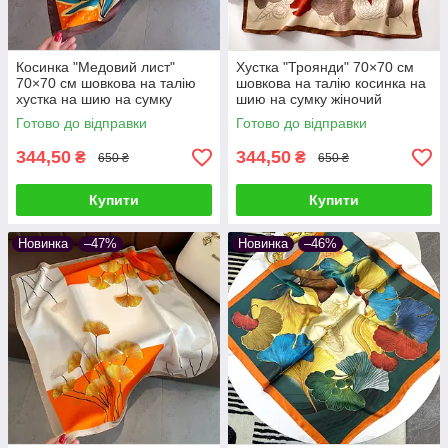
Косинка "Медовий лист"
Хустка "Троянди" 70×70 см
70×70 см шовкова на талію
шовкова на талію косинка на
хустка на шию на сумку
шию на сумку жіночий
жіночий атласний шаль з
атласний шаль з принтом
Готово до відправки
Готово до відправки
принтом шовк-армані
шовк-армані
344,50
344,50
₴
₴
650 ₴
650 ₴
Купити
Купити
Новинка
–47%
Новинка
–46%