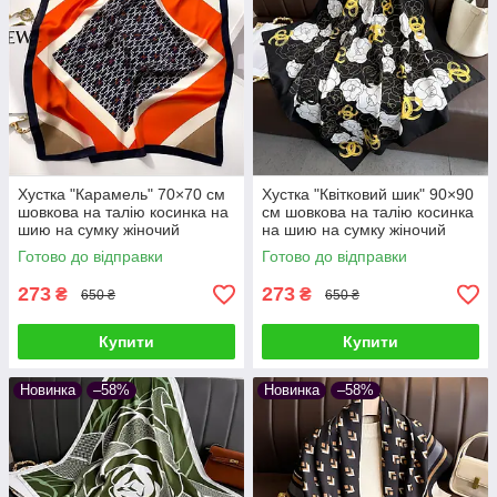
Хустка "Карамель" 70×70 см
Хустка "Квітковий шик" 90×90
шовкова на талію косинка на
см шовкова на талію косинка
шию на сумку жіночий
на шию на сумку жіночий
атласний шаль з принтом
атласний з квітковим принтом
Готово до відправки
Готово до відправки
шовк-армані
шовк-армані
273
273
₴
₴
650 ₴
650 ₴
Купити
Купити
Новинка
–58%
Новинка
–58%