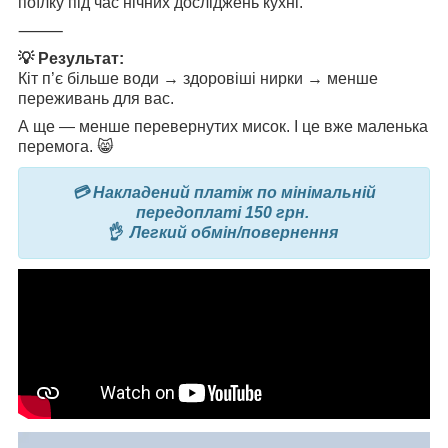
поїлку під час нічних досліджень кухні.
⸻
💡 Результат:
Кіт п’є більше води → здоровіші нирки → менше
переживань для вас.
А ще — менше перевернутих мисок. І це вже маленька
перемога. 😸
💳 Накладений платіж по мінімальній
передоплаті 150 грн.
👌 Легкий обмін/повернення