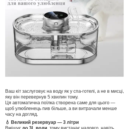
Ваш кіт заслуговує на воду як у спа-готелі, а не в мисці,
яку він перевернув 5 хвилин тому.
Ця автоматична поїлка створена саме для цього —
щоб улюбленець пив більше, а ви витрачали менше
часу на догляд.
💧 Великий резервуар — 3 літри
Вміщує
до 3L води
, тому вистачає надовго, навіть