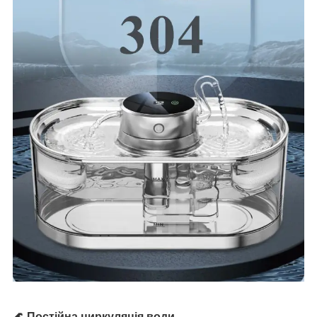
🌊 Постійна циркуляція води