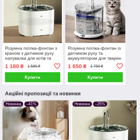
Розумна поїлка-фонтан з
Розумна поїлка-фонтан із
краном з датчиком руху
датчиком руху та
напувалка для котів та
акумулятором для тварин
собак питний фонтанчик
котів і собак питний
1 180
1 650
₴
₴
1 580 ₴
1 750 ₴
для тварин білий
фонтанчик бездротовий
для тварин прозора
Купити
Купити
Акційні пропозиції та новинки
Новинка
–41%
Новинка
–25%