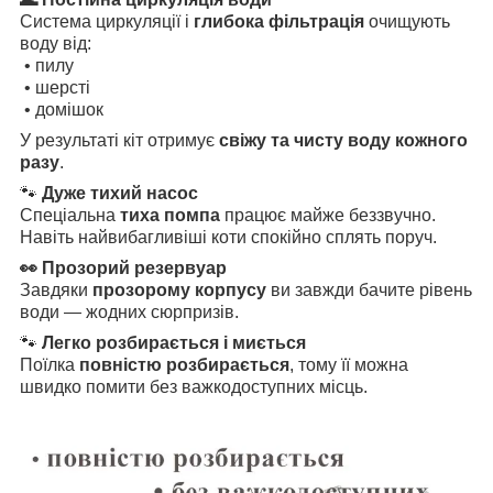
Система циркуляції і
глибока фільтрація
очищують
воду від:
• пилу
• шерсті
• домішок
У результаті кіт отримує
свіжу та чисту воду кожного
разу
.
🐾
Дуже тихий насос
Спеціальна
тиха помпа
працює майже беззвучно.
Навіть найвибагливіші коти спокійно сплять поруч.
👀 Прозорий резервуар
Завдяки
прозорому корпусу
ви завжди бачите рівень
води — жодних сюрпризів.
🐾
Легко розбирається і миється
Поїлка
повністю розбирається
, тому її можна
швидко помити без важкодоступних місць.