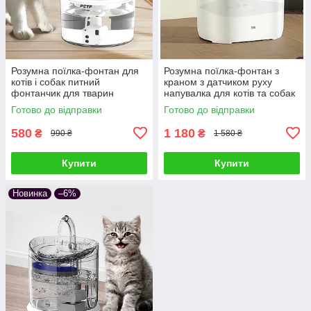
Розумна поїлка-фонтан для
Розумна поїлка-фонтан з
котів і собак питний
краном з датчиком руху
фонтанчик для тварин
напувалка для котів та собак
прозора
питний фонтанчик для
Готово до відправки
Готово до відправки
тварин білий
580
1 180
₴
₴
990 ₴
1 580 ₴
Купити
Купити
Новинка
–6%