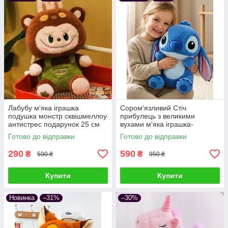
Лабубу м'яка іграшка
Сором'язливий Стіч
подушка монстр сквішмеллоу
прибулець з великими
антистрес подарунок 25 см
вухами м'яка іграшка-
обіймашка плюшева подушка
Готово до відправки
Готово до відправки
антистрес подарунок дітям та
дорослим
290
590
₴
₴
590 ₴
950 ₴
Купити
Купити
Новинка
–31%
–30%