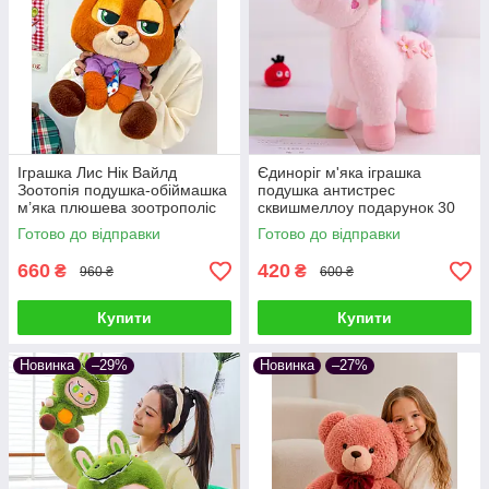
Іграшка Лис Нік Вайлд
Єдиноріг м'яка іграшка
Зоотопія подушка-обіймашка
подушка антистрес
м’яка плюшева зоотрополіс
сквишмеллоу подарунок 30
звірополіс сквішмеллоу
см Рожевий
Готово до відправки
Готово до відправки
подарунок дітям та дорослим
660
420
₴
₴
960 ₴
600 ₴
Купити
Купити
Новинка
–29%
Новинка
–27%