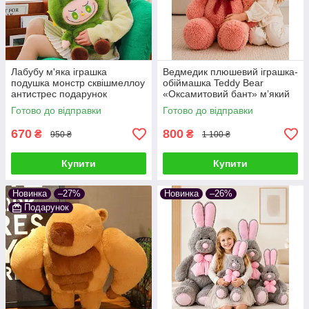
Лабубу м'яка іграшка
Ведмедик плюшевий іграшка-
подушка монстр сквішмеллоу
обіймашка Teddy Bear
антистрес подарунок
«Оксамитовий бант» м’який
подушка сквішмеллоу
Готово до відправки
Готово до відправки
антистрес подарунок дітям та
дорослим
670
800
₴
₴
950 ₴
1 100 ₴
Купити
Купити
Новинка
–27%
Новинка
–26%
Подарунок