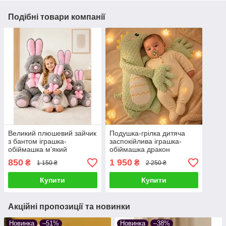
Подібні товари компанії
Великий плюшевий зайчик
Подушка-грілка дитяча
з бантом іграшка-
заспокійлива іграшка-
обіймашка м’який
обіймашка дракон
плюшевий подушка
динозавр 0+ з легким
850
1 950
₴
₴
1 150 ₴
2 250 ₴
сквішмеллоу антистрес
поплескуванням для
подарунок дітям та
заспокійливого сну
Купити
Купити
дорослим
малюка
Акційні пропозиції та новинки
Новинка
–51%
Новинка
–38%