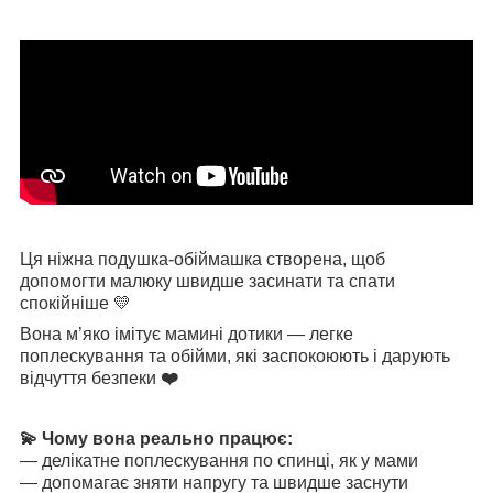
Ця ніжна подушка-обіймашка створена, щоб
допомогти малюку швидше засинати та спати
спокійніше 💛
Вона м’яко імітує мамині дотики — легке
поплескування та обійми, які заспокоюють і дарують
відчуття безпеки
❤️
💫 Чому вона реально працює:
— делікатне поплескування по спинці, як у мами
— допомагає зняти напругу та швидше заснути