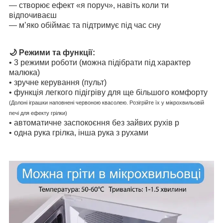
— створює ефект «я поруч», навіть коли ти
відпочиваєш
— м’яко обіймає та підтримує під час сну
🌙 Режими та функції:
• 3 режими роботи (можна підібрати під характер
малюка)
• зручне керування (пульт)
• функція легкого підігріву для ще більшого комфорту
(Долоні іграшки наповнені червоною квасолею. Розігрійте їх у мікрохвильовій
печі для ефекту грілки)
• автоматичне заспокоєння без зайвих рухів р
• о
дна рука грілка, інша рука з рухами