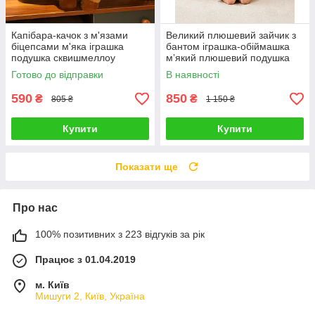
Капібара-качок з м'язами
Великий плюшевий зайчик з
біцепсами м'яка іграшка
бантом іграшка-обіймашка
подушка сквишмеллоу
м’який плюшевий подушка
спортсмен антистрес на
сквішмеллоу антистрес
Готово до відправки
В наявності
подарунок накачений
подарунок дітям та дорослим
capybara
590
850
₴
₴
805 ₴
1 150 ₴
Купити
Купити
Показати ще
Про нас
100% позитивних з 223 відгуків за рік
Працює з 01.04.2019
м. Київ
Мишуги 2, Київ, Україна