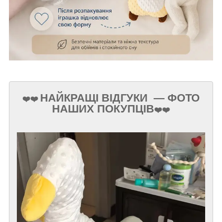
НАЙКРАЩІ ВІДГУКИ
— ФОТО
❤️
❤️
НАШИХ ПОКУПЦІВ
❤️
❤️