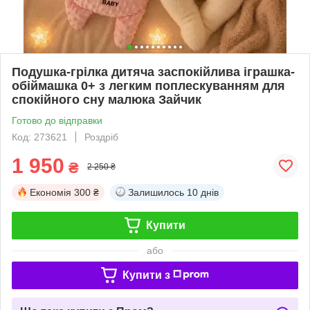
Подушка-грілка дитяча заспокійлива іграшка-
обіймашка 0+ з легким поплескуванням для
спокійного сну малюка Зайчик
Готово до відправки
Код: 273621
Роздріб
1 950
₴
2 250 ₴
Економія
300 ₴
Залишилось
10 днів
Купити
або
Купити з