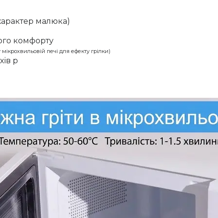
 характер малюка)
шого комфорту
у мікрохвильовій печі для ефекту грілки)
хів р