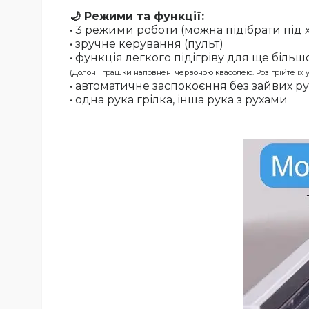
🌙 Режими та функції:
• 3 режими роботи (можна підібрати під
• зручне керування (пульт)
• функція легкого підігріву для ще біль
(Долоні іграшки наповнені червоною квасолею. Розігрійте їх 
• автоматичне заспокоєння без зайвих ру
• о
дна рука грілка, інша рука з рухами