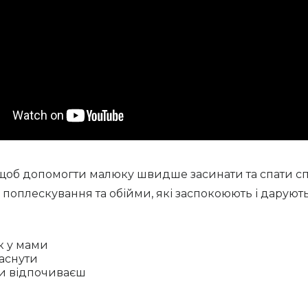
щоб допомогти малюку швидше засинати та спати сп
 поплескування та обійми, які заспокоюють і даруют
к у мами
аснути
 ти відпочиваєш