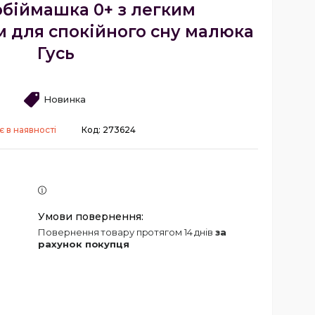
обіймашка 0+ з легким
 для спокійного сну малюка
Гусь
Новинка
 в наявності
Код:
273624
повернення товару протягом 14 днів
за
рахунок покупця