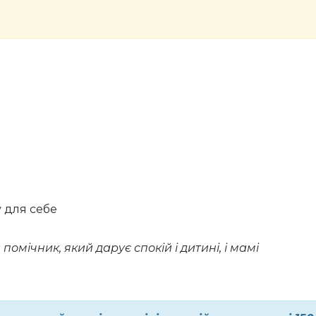
у для себе
омічник, який дарує спокій і дитині, і мамі