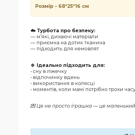
Розмір - 68*25*16 см
☁️ Турбота про безпеку:
— м’які, дихаючі матеріали
— приємна на дотик тканина
— підходить для немовлят
🍀
Ідеально підходить для:
• сну в ліжечку
• відпочинку вдень
• використання в колясці
• моментів, коли мамі потрібно трохи час
💌 Це не просто іг
рашка — це маленький п