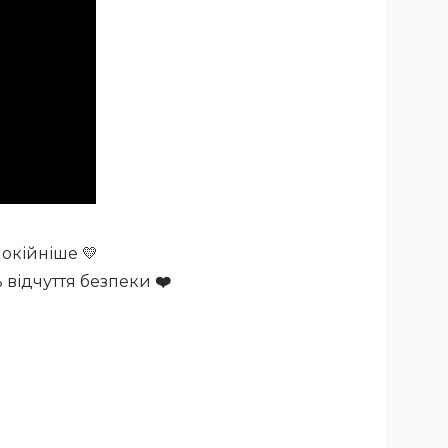
окійніше 💛
ь відчуття безпеки
❤️