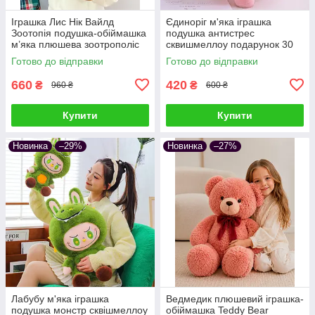
Іграшка Лис Нік Вайлд
Єдиноріг м'яка іграшка
Зоотопія подушка-обіймашка
подушка антистрес
м’яка плюшева зоотрополіс
сквишмеллоу подарунок 30
звірополіс сквішмеллоу
см Рожевий
Готово до відправки
Готово до відправки
подарунок дітям та дорослим
660
420
₴
₴
960 ₴
600 ₴
Купити
Купити
Новинка
–29%
Новинка
–27%
Лабубу м'яка іграшка
Ведмедик плюшевий іграшка-
подушка монстр сквішмеллоу
обіймашка Teddy Bear