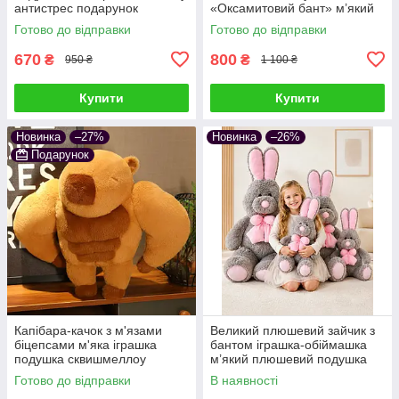
антистрес подарунок
«Оксамитовий бант» м’який
подушка сквішмеллоу
Готово до відправки
Готово до відправки
антистрес подарунок дітям та
дорослим
670
800
₴
₴
950 ₴
1 100 ₴
Купити
Купити
Новинка
–27%
Новинка
–26%
Подарунок
Капібара-качок з м'язами
Великий плюшевий зайчик з
біцепсами м'яка іграшка
бантом іграшка-обіймашка
подушка сквишмеллоу
м’який плюшевий подушка
спортсмен антистрес на
сквішмеллоу антистрес
Готово до відправки
В наявності
подарунок накачений
подарунок дітям та дорослим