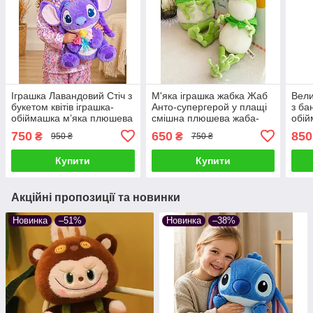
Іграшка Лавандовий Стіч з
М'яка іграшка жабка Жаб
Вели
букетом квітів іграшка-
Анто-супергерой у плащі
з ба
обіймашка м’яка плюшева
смішна плюшева жаба-
обій
подушка сквішмеллоу
обіймашка сквішмеллоу
плю
750
650
850
₴
₴
950 ₴
750 ₴
антистрес подарунок
для дітей та дорослих
скві
дітям та дорослим
пода
Купити
Купити
дор
Акційні пропозиції та новинки
Новинка
–51%
Новинка
–38%