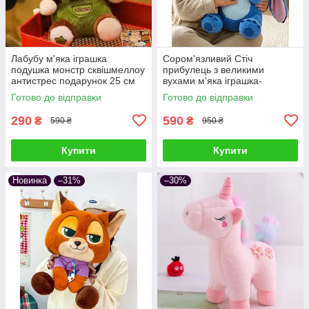
Лабубу м'яка іграшка
Сором'язливий Стіч
подушка монстр сквішмеллоу
прибулець з великими
антистрес подарунок 25 см
вухами м'яка іграшка-
обіймашка плюшева подушка
Готово до відправки
Готово до відправки
антистрес подарунок дітям та
дорослим
290
590
₴
₴
590 ₴
950 ₴
Купити
Купити
Новинка
–31%
–30%