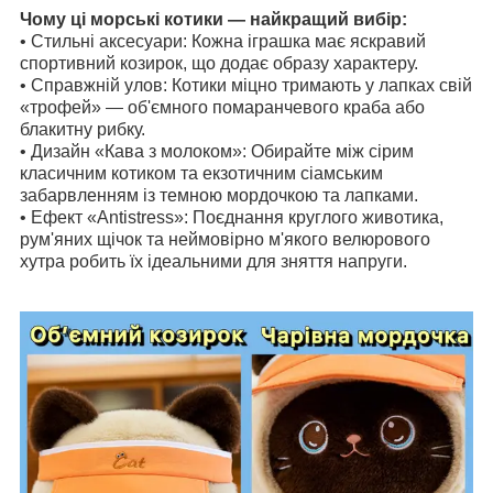
Чому ці морські котики — найкращий вибір:
• Стильні аксесуари: Кожна іграшка має яскравий
спортивний козирок, що додає образу характеру.
• Справжній улов: Котики міцно тримають у лапках свій
«трофей» — об'ємного помаранчевого краба або
блакитну рибку.
• Дизайн «Кава з молоком»: Обирайте між сірим
класичним котиком та екзотичним сіамським
забарвленням із темною мордочкою та лапками.
• Ефект «Antistress»: Поєднання круглого животика,
рум'яних щічок та неймовірно м'якого велюрового
хутра робить їх ідеальними для зняття напруги.