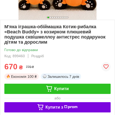
М'яка іграшка-обіймашка Котик-рибалка
«Beach Buddy» з козирком плюшевий
подушка сквішмеллоу антистрес подарунок
дітям та дорослим
Готово до відправки
Код: 899460
Роздріб
670
₴
770 ₴
Економія
100 ₴
Залишилось
7 днів
Купити
або
Купити з