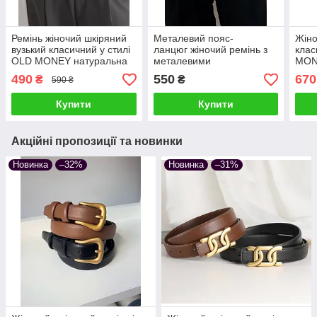
Ремінь жіночий шкіряний
Металевий пояс-
Жіно
вузький класичний у стилі
ланцюг жіночий ремінь з
клас
OLD MONEY натуральна
металевими
MON
шкіра з золотою овальною
медальйонами та
з пр
490
550
670
₴
₴
590 ₴
пряжкою мінімалістичний
ланцюжком у вінтажному
міні
стилі
Купити
Купити
Акційні пропозиції та новинки
Новинка
–32%
Новинка
–31%