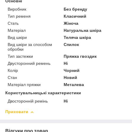
Основні
Виробник
Без бренду
Тип ременя
Класичний
Стать
Жіноча
Матеріал
Натуральна шкіра
Вид шкіри
Теляча шкіра
Вид шкіри за способом
Спилок
обробки
Тип застежки
Пряжка гвоздик
Двусторонний ремень
Ні
Колір
Чорний
Стан
Новий
Матеріал пряжки
Металева
Користувальницькі характеристики
Двосторонній ремінь
Ні
Приховати
Відгуки про товар