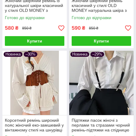
Жіночий шкіряний ремінь із
Жіночий шкіряний ремінь
натуральної шкіри класичний
класичний у стилі OLD
у стилі OLD MONEY з
MONEY натуральна шкіра з
матовою золотою пряжкою
золотою пряжкою
Готово до відправки
Готово до відправки
підкова мінімалістичний
мінімалістичний коричневий
карамельний руди
580
590
₴
₴
850 ₴
850 ₴
Купити
Купити
Новинка
–30%
Новинка
–29%
Корсетний ремінь широкий
Підтяжки пасок жіночі з
пояс жіночий еко-замшевий у
перлами та стразами чорний
вінтажному стилі на шнурівці
ремінь-підтяжки на спідницю
S
шорти штани