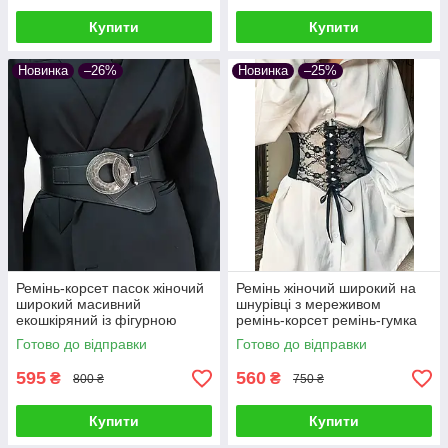
Купити
Купити
Новинка
–26%
Новинка
–25%
Ремінь-корсет пасок жіночий
Ремінь жіночий широкий на
широкий масивний
шнурівці з мереживом
екошкіряний із фігурною
ремінь-корсет ремінь-гумка
вінтажною пряжкою ремінь-
чорний розмір S на обхват
Готово до відправки
Готово до відправки
гумка Чорний
талії 63-73 см
595
560
₴
₴
800 ₴
750 ₴
Купити
Купити