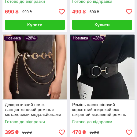
Готово до відправки
Готово до відправки
690
490
₴
₴
990 ₴
690 ₴
Купити
Купити
Новинка
–28%
Новинка
–28%
Декоративний пояс-
Ремінь пасок жіночий
ланцюг жіночий ремінь з
корсетний широкий еко-
металевими медальйонами
шкіряний масивний ремінь-
зірки та місяць луна з
корсет ремінь-гумка Чорний
Готово до відправки
Готово до відправки
ланцюжком у вінтажному
стилі
395
470
₴
₴
550 ₴
650 ₴